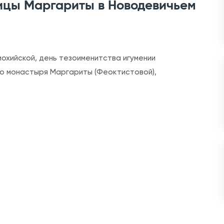
ицы Маргариты в Новодевичьем
r
Д
е
н
иохийской, день тезоименитства игумении
ь
о монастыря Маргариты (Феоктистовой),
п
а
м
я
т
и
в
е
л
и
к