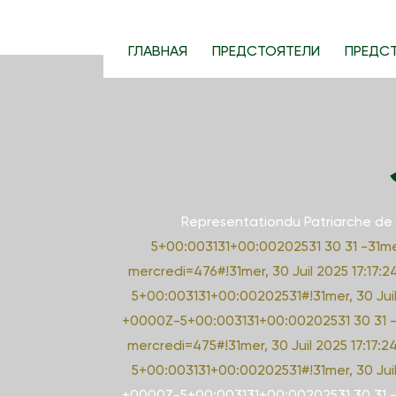
S
k
ГЛАВНАЯ
ПРЕДСТОЯТЕЛИ
ПРЕДС
i
p
t
o
c
o
n
Representationdu Patriarche de
t
5+00:003131+00:00202531 30 31 -31mer
e
mercredi=476#!31mer, 30 Juil 2025 17:17:
n
5+00:003131+00:00202531#!31mer, 30 Jui
t
+0000Z-5+00:003131+00:00202531 30 31 -31
mercredi=475#!31mer, 30 Juil 2025 17:17:2
5+00:003131+00:00202531#!31mer, 30 Jui
+0000Z-5+00:003131+00:00202531 30 31 -31