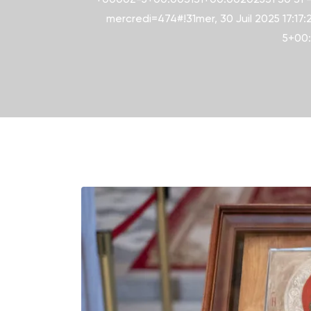
mercredi=474#!31mer, 30 Juil 2025 17:17
5+00: