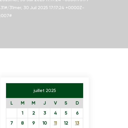
31#/31mer, 30 Juil 2025 17:17:24 +0000Z-
0:007#
juillet 2025
L
M
M
J
V
S
D
1
2
3
4
5
6
7
8
9
10
11
12
13