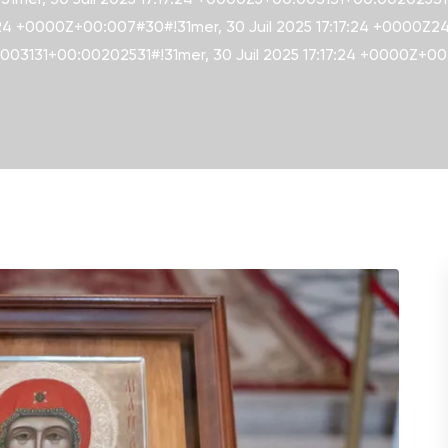
:24 +0000Z+00:007#30#!31mer, 30 Juil 2025 17:17:24 +0000Z24
003131+00:00202531#!31mer, 30 Juil 2025 17:17:24 +0000Z+0