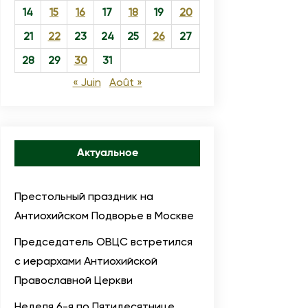
14
15
16
17
18
19
20
21
22
23
24
25
26
27
28
29
30
31
« Juin
Août »
Актуальное
Престольный праздник на
Антиохийском Подворье в Москве
Председатель ОВЦС встретился
с иерархами Антиохийской
Православной Церкви
Неделя 6-я по Пятидесятнице,