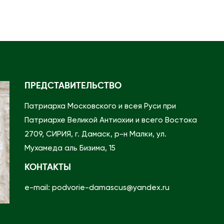
о
м
у
ч
е
н
ПРЕДСТАВИТЕЛЬСТВО
и
Патриарха Московского и всея Руси при
ц
Патриархе Великой Антиохии и всего Востока
ы
2709, СИРИЯ, г. Дамаск, р-н Малки, ул.
М
Мухамеда аль Бизима, 15
а
р
КОНТАКТЫ
г
e-mail: podvorie-damascus@yandex.ru
а
р
и