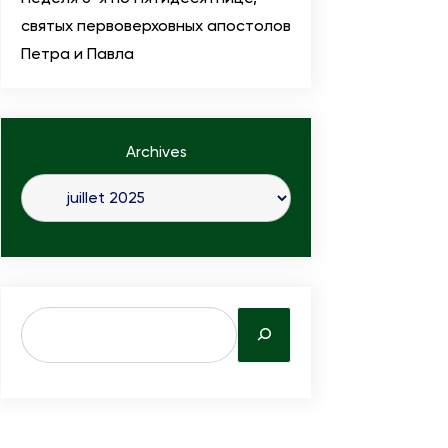
святых первоверховных апостолов
Петра и Павла
Archives
S
e
a
r
c