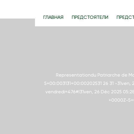
S
k
ГЛАВНАЯ
ПРЕДСТОЯТЕЛИ
ПРЕДС
i
p
t
o
c
o
n
Representationdu Patriarche de M
t
5+00:003131+00:00202531 26 31 -31ven,
e
vendredi=476#!31ven, 26 Déc 2025 05:2
n
+0000Z-5+0
t