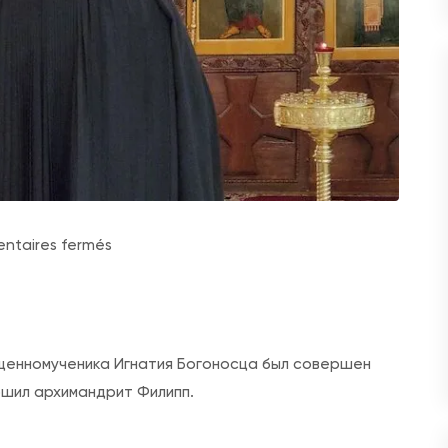
s
taires fermés
u
r
В
о
вященномученика Игнатия Богоносца был совершен
д
шил архимандрит Филипп.
о
с