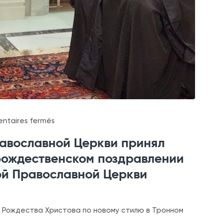
s
taires fermés
u
равославной Церкви принял
r
рождественском поздравлении
П
ой Православной Церкви
р
е
д
ия Рождества Христова по новому стилю в Тронном
с