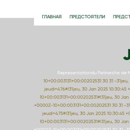
S
k
ГЛАВНАЯ
ПРЕДСТОЯТЕЛИ
ПРЕДС
i
p
t
o
J
c
o
n
Representationdu Patriarche de
t
10+00:003131+00:00202531 30 31 -31jeu
e
jeudi=476#!31jeu, 30 Jan 2025 10:30:45
n
10+00:003131+00:00202531#!31jeu, 30 Jan
t
+0000Z-10+00:003131+00:00202531 30 31 -31
jeudi=475#!31jeu, 30 Jan 2025 10:30:45 
10+00:003131+00:00202531#!31jeu, 30 Jan
+0000Z-10+00:003131+00:00202531 30 31 -31