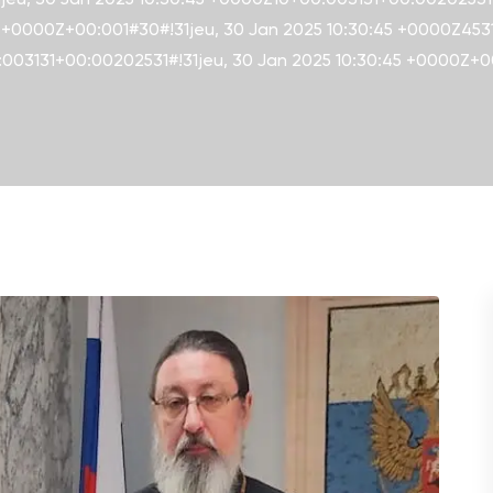
5 +0000Z+00:001#30#!31jeu, 30 Jan 2025 10:30:45 +0000Z453
:003131+00:00202531#!31jeu, 30 Jan 2025 10:30:45 +0000Z+0