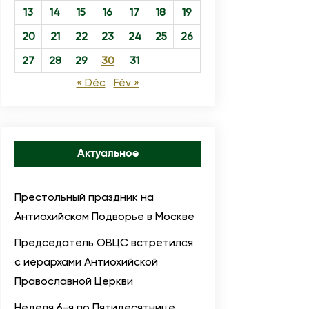
13
14
15
16
17
18
19
20
21
22
23
24
25
26
27
28
29
30
31
« Déc
Fév »
Актуальное
Престольный праздник на
Антиохийском Подворье в Москве
Председатель ОВЦС встретился
с иерархами Антиохийской
Православной Церкви
Неделя 6-я по Пятидесятнице,