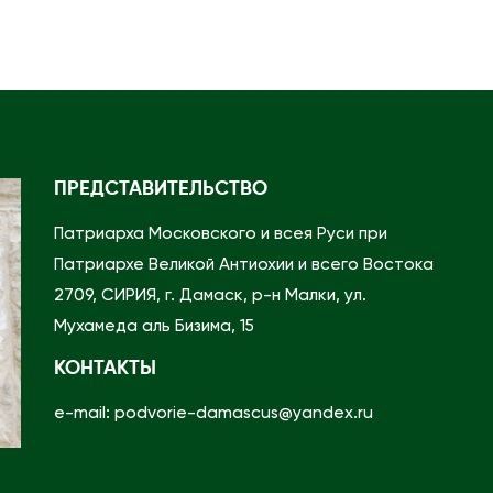
ч
а
П
р
е
д
ПРЕДСТАВИТЕЛЬСТВО
с
Патриарха Московского и всея Руси при
т
Патриархе Великой Антиохии и всего Востока
а
2709, СИРИЯ, г. Дамаск, р-н Малки, ул.
в
Мухамеда аль Бизима, 15
и
т
КОНТАКТЫ
е
e-mail: podvorie-damascus@yandex.ru
л
я
Р