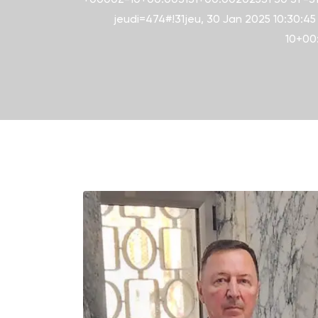
jeudi=474#!31jeu, 30 Jan 2025 10:30:4
10+00