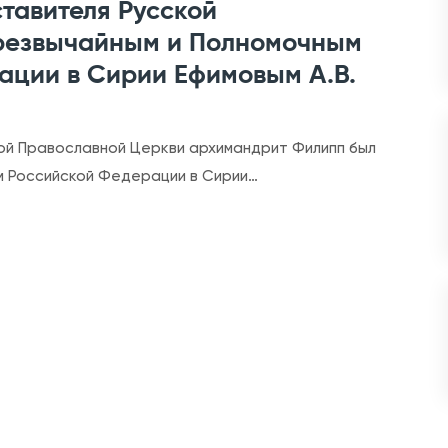
тавителя Русской
r
Чрезвычайным и Полномочным
С
ации в Сирии Ефимовым А.В.
о
с
т
кой Православной Церкви архимандрит Филипп был
о
м Российской Федерации в Сирии…
я
л
а
с
ь
в
с
т
р
е