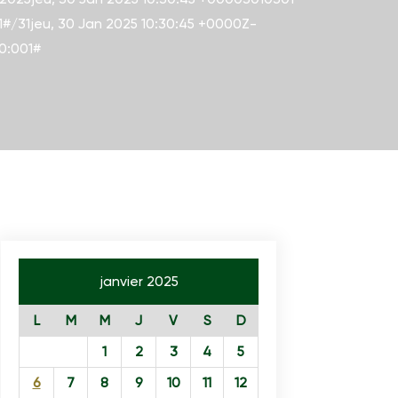
1#/31jeu, 30 Jan 2025 10:30:45 +0000Z-
0:001#
janvier 2025
L
M
M
J
V
S
D
1
2
3
4
5
6
7
8
9
10
11
12