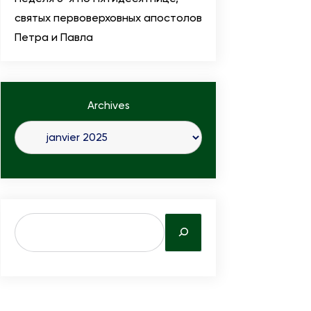
святых первоверховных апостолов
Петра и Павла
Archives
S
e
a
r
c