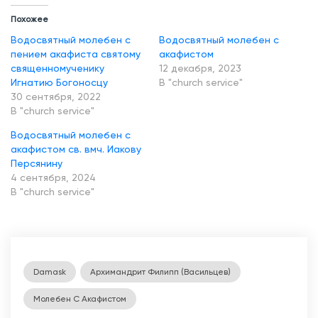
Похожее
Водосвятный молебен с
Водосвятный молебен с
пением акафиста святому
акафистом
священномученику
12 декабря, 2023
Игнатию Богоносцу
В "church service"
30 сентября, 2022
В "church service"
Водосвятный молебен с
акафистом св. вмч. Иакову
Персянину
4 сентября, 2024
В "church service"
Damask
Архимандрит Филипп (Васильцев)
Молебен С Акафистом