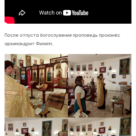
я
т
н
ы
После отпуста богослужения проповедь произнёс
й
архимандрит Филипп.
м
о
л
е
б
е
н
с
а
к
а