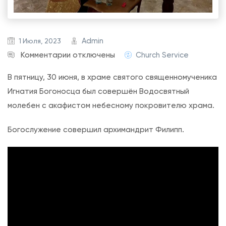
Admin
1 Июля, 2023
к
Комментарии
отключены
Church Service
з
В пятницу, 30 июня, в храме святого священномученика
а
Игнатия Богоносца был совершён Водосвятный
п
молебен с акафистом небесному покровителю храма.
и
с
Богослужение совершил архимандрит Филипп.
и
В
о
д
о
с
в