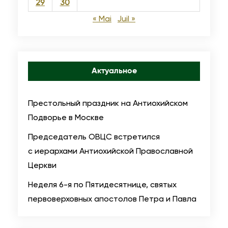
29
30
к
« Mai
Juil »
р
ы
т
и
Актуальное
е
м
Престольный праздник на Антиохийском
е
Подворье в Москве
м
о
Председатель ОВЦС встретился
р
с иерархами Антиохийской Православной
и
Церкви
а
Неделя 6-я по Пятидесятнице, святых
л
первоверховных апостолов Петра и Павла
а
р