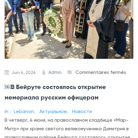
s
Admin
Commentaires fermés
Juin 4, 2026
u
￼В Бейруте состоялось открытие
r
мемориала русским офицерам
￼
В
In :
Lebanon
,
Актуальное
,
Новости
Б
В четверг, 4 июня, на православном кладбище «Мар-
е
Митр» при храме святого великомученика Димитрия в
й
православном районе Бейрута состоялось открытие