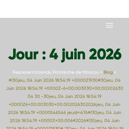
S
k
i
p
t
o
Jour :
4 juin 2026
c
o
n
Representationdu Patriarche de Moscou
>
Blog
>
t
#!30jeu, 04 Juin 2026 18:54:19 +0000Z1930#30jeu, 04
e
Juin 2026 18:54:19 +0000Z-6+00:003030+00:00202630
n
04 30 -30jeu, 04 Juin 2026 18:54:19
t
+0000Z6+00:003030+00:002026302026jeu, 04 Juin
2026 18:54:19 +0000546546 jeudi=476#!30jeu, 04 Juin
2026 18:54:19 +0000Z+00:006#2026#!30jeu, 04 Juin
2026 18:54:19 +0000Z1930#/30jeu, 04 Juin 2026 18:54:19