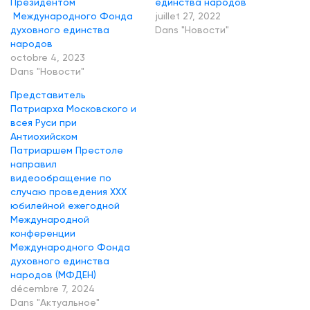
Президентом
единства народов
Международного Фонда
juillet 27, 2022
Ф
духовного единства
Dans "Новости"
о
народов
н
octobre 4, 2023
Dans "Новости"
д
а
Представитель
Патриарха Московского и
д
всея Руси при
у
Антиохийском
Патриаршем Престоле
х
направил
о
видеообращение по
в
случаю проведения XXX
юбилейной ежегодной
н
Международной
о
конференции
Международного Фонда
г
духовного единства
о
народов (МФДЕН)
е
décembre 7, 2024
Dans "Актуальное"
д