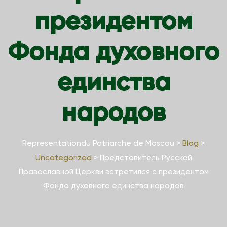
президентом
Фонда духовного
единства
народов
Representationdu Patriarche de Moscou
>
Blog
>
Uncategorized
>
Представитель Русской
Православной Церкви встретился с президентом
Фонда духовного единства народов