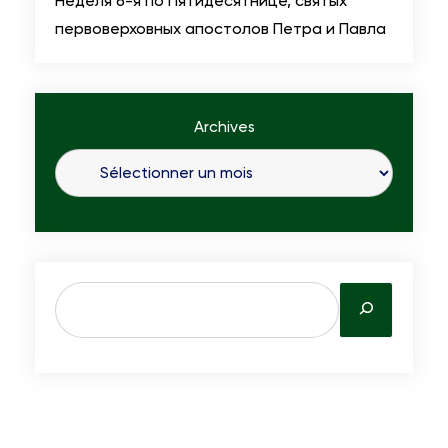
Неделя 6-я по Пятидесятнице, святых
первоверховных апостолов Петра и Павла
Archives
S
e
a
r
c
h