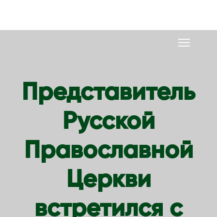
S
k
i
p
t
o
Представитель
c
o
Русской
n
t
e
Православной
n
t
Церкви
встретился с