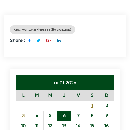
и
н
с
Архимандрит Филипп (Васильцев)
т
в
Share :
а
н
а
р
о
août 2026
д
L
M
M
J
V
S
D
о
в
1
2
3
4
5
6
7
8
9
10
11
12
13
14
15
16