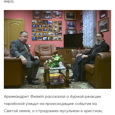
мира.
ь
Р
у
с
с
к
о
й
П
р
а
в
о
Архимандрит Филипп рассказал о бурной реакции
с
«арабской улицы» на происходящие события на
л
Святой земле, о страданиях мусульман и христиан,
а