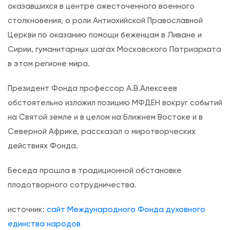
оказавшихся в центре ожесточенного военного
в
столкновения, о роли Антиохийской Православной
н
Церкви по оказанию помощи беженцам в Ливане и
о
Сирии, гуманитарных шагах Московского Патриархата
й
в этом регионе мира.
Ц
е
Президент Фонда профессор А.В.Алексеев
р
обстоятельно изложил позицию МФДЕН вокруг событий
к
на Святой земле и в целом на Ближнем Востоке и в
в
Северной Африке, рассказал о миротворческих
и
действиях Фонда.
в
Беседа прошла в традиционной обстановке
с
плодотворного сотрудничества.
т
р
источник:
сайт Международного Фонда духовного
е
единства народов
т