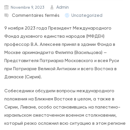
Admin
Novembre 9, 2023
s
Commentaires fermés
Uncategorized
u
9 ноября 2023 года Президент Международного
r
Фонда духовного единства народов (МФДЕН)
П
профессор В.А. Алексеев принял в здании Фонда в
р
Москве архимандрита Филиппа (Васильцова) —
е
Представителя Патриарха Московского и всея Руси
д
при Патриархе Великой Антиохии и всего Востока в
с
Дамаске (Сирия).
т
а
Собеседники обсудили вопросы международного
в
положения на Ближнем Востоке в целом, а также в
и
Сирии, Ливане, особо остановившись на палестино-
т
израильском ожесточенном военном столкновении,
е
который резко осложнил всю ситуацию в этом регионе
л