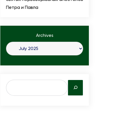
Петра и Павла
Archives
S
e
a
r
c
h