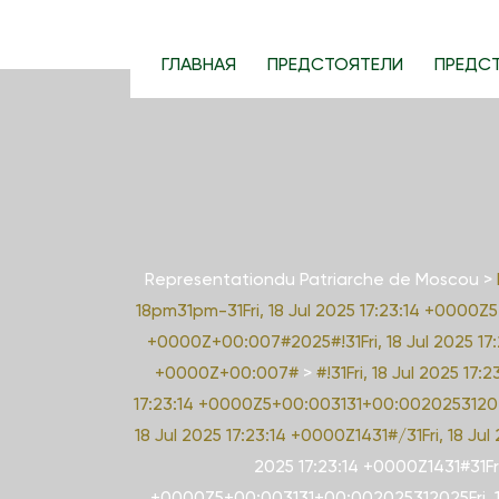
S
k
ГЛАВНАЯ
ПРЕДСТОЯТЕЛИ
ПРЕДС
i
p
t
o
c
o
n
Representationdu Patriarche de Moscou
>
t
18pm31pm-31Fri, 18 Jul 2025 17:23:14 +0000Z
e
+0000Z+00:007#2025#!31Fri, 18 Jul 2025 17:2
n
+0000Z+00:007#
>
#!31Fri, 18 Jul 2025 1
t
17:23:14 +0000Z5+00:003131+00:002025312025F
18 Jul 2025 17:23:14 +0000Z1431#/31Fri, 18 J
2025 17:23:14 +0000Z1431#31Fr
+0000Z5+00:003131+00:002025312025Fri, 18 