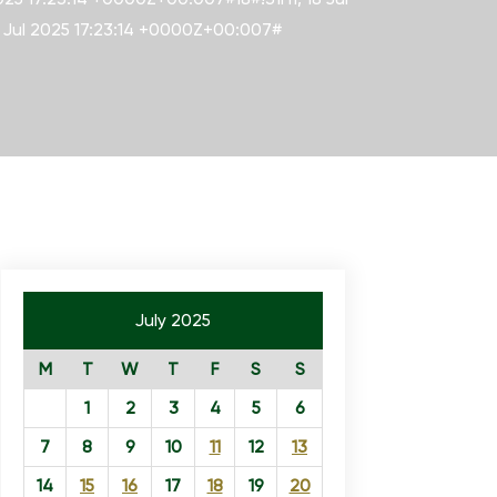
18 Jul 2025 17:23:14 +0000Z+00:007#
July 2025
M
T
W
T
F
S
S
1
2
3
4
5
6
7
8
9
10
11
12
13
14
15
16
17
18
19
20