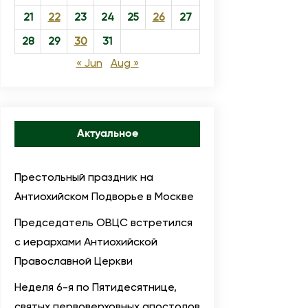
21
22
23
24
25
26
27
28
29
30
31
« Jun
Aug »
Актуальное
Престольный праздник на
Антиохийском Подворье в Москве
Председатель ОВЦС встретился
с иерархами Антиохийской
Православной Церкви
Неделя 6-я по Пятидесятнице,
святых первоверховных апостолов