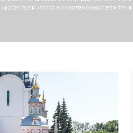
8 Jul 2025 17:23:14 +0000Z-5+00:003131+00:00202531#!31Fri, 