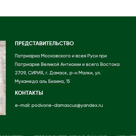
ч
е
с
т
н
ПРЕДСТАВИТЕЛЬСТВО
ы
Патриарха Московского и всея Руси при
х
Патриархе Великой Антиохии и всего Востока
м
2709, СИРИЯ, г. Дамаск, р-н Малки, ул.
о
Мухамеда аль Бизима, 15
щ
е
КОНТАКТЫ
й
e-mail: podvorie-damascus@yandex.ru
п
р
е
п