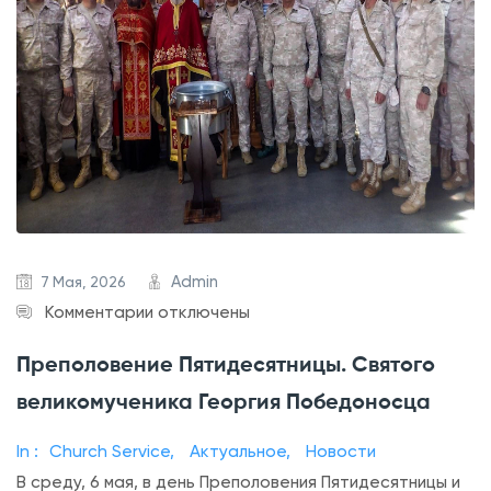
Admin
7 Мая, 2026
к
Комментарии
отключены
з
Преполовение Пятидесятницы. Святого
а
великомученика Георгия Победоносца
п
и
In :
Church Service
,
Актуальное
,
Новости
с
В среду, 6 мая, в день Преполовения Пятидесятницы и