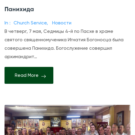
з
Панихида
а
п
In :
Church Service
,
Новости
и
В четверг, 7 мая, Седмицы 4-й по Пасхе в храме
с
святого священномученика Игнатия Богоносца была
и
совершена Панихида. Богослужение совершил
П
архимандрит…
а
н
Read More
и
х
и
д
а