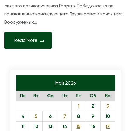
и
святого великомученика Георгия Победоносца по
П
приглашению командующего Группировкой войск (сил)
р
Вооруженных…
е
п
Read More
о
л
о
в
е
н
Май 2026
и
Пн
Вт
Ср
Чт
Пт
Сб
Вс
е
1
2
3
П
я
4
5
6
7
8
9
10
т
11
12
13
14
15
16
17