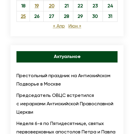
и
18
19
20
21
22
23
24
д
25
26
27
28
29
30
31
е
« Апр
Июн »
с
я
т
н
Актуальное
и
ц
Престольный праздник на Антиохийском
ы
Подворье в Москве
.
С
Председатель ОВЦС встретился
в
с иерархами Антиохийской Православной
я
Церкви
т
Неделя 6-я по Пятидесятнице, святых
о
первоверховных апостолов Петра и Павла