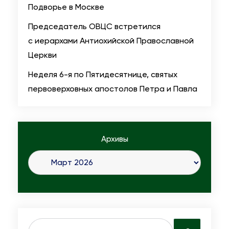
ж
Подворье в Москве
е
Председатель ОВЦС встретился
с
с иерархами Антиохийской Православной
т
Церкви
в
Неделя 6-я по Пятидесятнице, святых
о
первоверховных апостолов Петра и Павла
П
р
а
в
Архивы
о
с
л
а
в
и
S