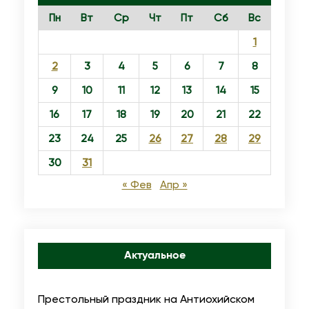
е
Пн
Вт
Ср
Чт
Пт
Сб
Вс
л
1
и
к
2
3
4
5
6
7
8
о
9
10
11
12
13
14
15
г
16
17
18
19
20
21
22
о
23
24
25
26
27
28
29
п
о
30
31
с
« Фев
Апр »
т
а
.
Актуальное
Т
о
р
Престольный праздник на Антиохийском