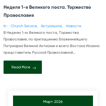
з
Неделя 1-я Великого поста. Торжество
а
Православия
п
и
In :
Church Service
,
Актуальное
,
Новости
с
В Неделю 1-ю Великого поста, Торжества
и
Православия, по приглашению Блаженнейшего
Н
Патриарха Великой Антиохии и всего Востока Иоанна
е
представитель Русской Православной…
д
е
Read More
л
я
1
-
я
В
Март 2026