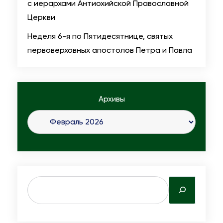
с иерархами Антиохийской Православной
е
м
Церкви
м
у
е
Неделя 6-я по Пятидесятнице, святых
ч
н
первоверховных апостолов Петра и Павла
е
н
н
ы
и
м
к
Архивы
п
о
о
в
в
и
е
и
р
с
е
п
S
н
о
e
н
в
a
ы
е