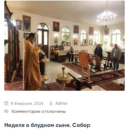
в
с
т
р
е
ч
а
п
р
е
д
с
т
Admin
8 Февраля, 2026
а
к
Комментарии
отключены
в
з
и
Неделя о блудном сыне. Собор
а