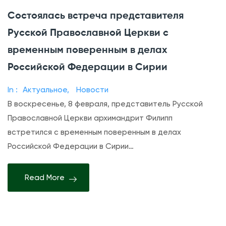
з
Состоялась встреча представителя
а
Русской Православной Церкви с
п
и
временным поверенным в делах
с
Российской Федерации в Сирии
и
In :
Актуальное
,
С
Новости
В воскресенье, 8 февраля, представитель Русской
о
Православной Церкви архимандрит Филипп
с
встретился c временным поверенным в делах
т
Российской Федерации в Сирии…
о
я
л
Read More
а
с
ь