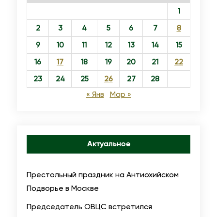
с
о
1
л
м
2
3
4
5
6
7
8
а
с
9
10
11
12
13
14
15
в
ы
н
16
17
18
19
20
21
22
н
о
е
23
24
25
26
27
28
й
.
« Янв
Мар »
Ц
С
е
о
р
б
к
Актуальное
о
в
р
и
н
Престольный праздник на Антиохийском
с
о
Подворье в Москве
в
в
Председатель ОВЦС встретился
р
о