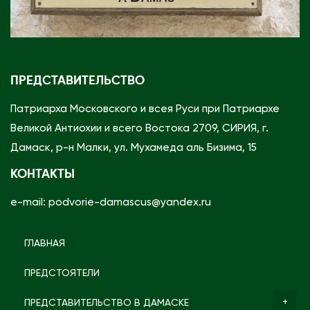
й
к
Ф
о
е
й
д
ПРЕДСТАВИТЕЛЬСТВО
е
р
Патриарха Московского и всея Руси при Патриархе
а
Великой Антиохии и всего Востока 2709, СИРИЯ, г.
ц
Дамаск, р-н Малки, ул. Мухамеда аль Бизима, 15
и
КОНТАКТЫ
и
в
e-mail: podvorie-damascus@yandex.ru
С
и
ГЛАВНАЯ
р
ПРЕДСТОЯТЕЛИ
и
и
ПРЕДСТАВИТЕЛЬСТВО В ДАМАСКЕ