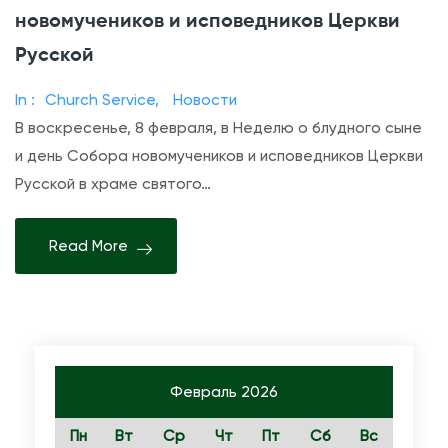
т
новомучеников и исповедников Церкви
п
е
и
Русской
л
с
я
In :
Church Service
,
Новости
и
Р
В воскресенье, 8 февраля, в Неделю о блудного сыне
Н
у
и день Собора новомучеников и исповедников Церкви
е
с
Русской в храме святого…
д
с
е
к
Read More
л
о
я
й
о
П
б
р
л
а
у
Февраль 2026
в
д
о
Пн
Вт
Ср
Чт
Пт
Сб
Вс
н