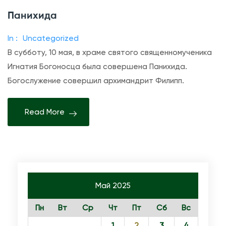
з
Панихида
а
п
In :
Uncategorized
и
В субботу, 10 мая, в храме святого священномученика
с
Игнатия Богоносца была совершена Панихида.
и
Богослужение совершил архимандрит Филипп.
П
а
Read More
н
и
х
и
д
Май 2025
а
Пн
Вт
Ср
Чт
Пт
Сб
Вс
1
2
3
4