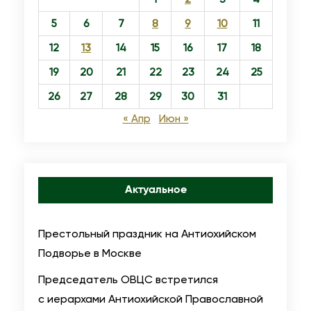
5
6
7
8
9
10
11
12
13
14
15
16
17
18
19
20
21
22
23
24
25
26
27
28
29
30
31
« Апр
Июн »
Актуальное
Престольный праздник на Антиохийском
Подворье в Москве
Председатель ОВЦС встретился
с иерархами Антиохийской Православной