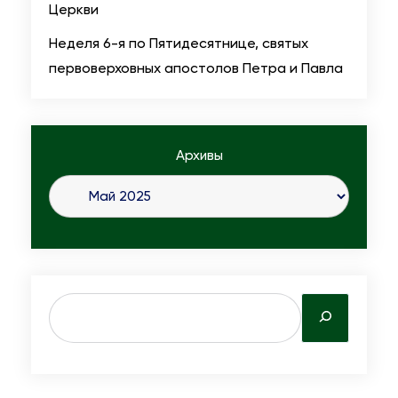
Церкви
Неделя 6-я по Пятидесятнице, святых
первоверховных апостолов Петра и Павла
Архивы
S
e
a
r