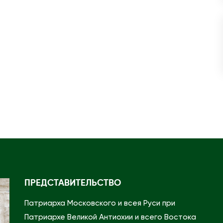
л
и
ц
е
Т
а
т
а
р
с
т
а
н
ПРЕДСТАВИТЕЛЬСТВО
а
Патриарха Московского и всея Руси при
т
Патриархе Великой Антиохии и всего Востока
о