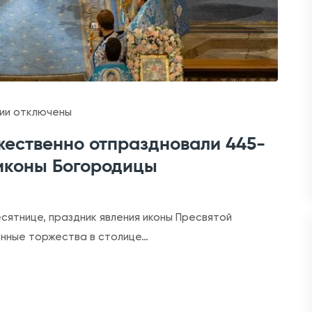
к
ии
отключены
з
жественно отпраздновали 445-
а
 иконы Богородицы
п
и
с
есятнице, праздник явления иконы Пресвятой
и
венные торжества в столице…
В
с
т
о