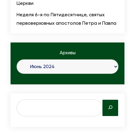
Церкви
Неделя 6-я по Пятидесятнице, святых
первоверховных апостолов Петра и Павла
Архивы
S
e
a
r