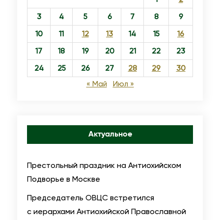
о
3
4
5
6
7
8
9
П
а
10
11
12
13
14
15
16
с
17
18
19
20
21
22
23
х
24
25
26
27
28
29
30
е
« Май
Июл »
Актуальное
Престольный праздник на Антиохийском
Подворье в Москве
Председатель ОВЦС встретился
с иерархами Антиохийской Православной