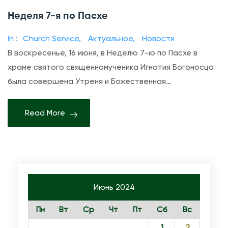
з
Неделя 7-я по Пасхе
а
п
In :
Church Service
,
Актуальное
,
Новости
и
В воскресенье, 16 июня, в Неделю 7-ю по Пасхе в
с
храме святого священномученика Игнатия Богоносца
и
была совершена Утреня и Божественная…
Н
е
Read More
д
е
л
я
7
Июнь 2024
-
я
Пн
Вт
Ср
Чт
Пт
Сб
Вс
п
1
2