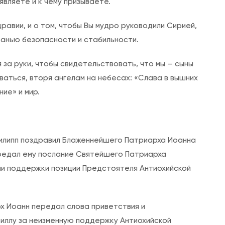
являете и к чему призываете.
равии, и о том, чтобы Вы мудро руководили Сирией,
ванью безопасности и стабильности.
за руки, чтобы свидетельствовать, что мы — сыны
ваться, вторя ангелам на небесах: «Слава в вышних
ние» и мир.
илипп поздравил Блаженнейшего Патриарха Иоанна
редал ему послание Святейшего Патриарха
ми поддержки позиции Предстоятеля Антиохийской
х Иоанн передал слова приветствия и
иллу за неизменную поддержку Антиохийской