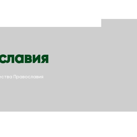
славия
ества Православия