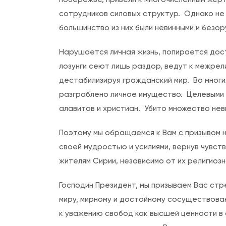
сотрудников силовых структур. Однако не
большинство из них были невинными и безо
Нарушается личная жизнь, попирается дос
лозунги сеют лишь раздор, ведут к межрел
дестабилизируя гражданский мир. Во многи
разграблено личное имущество. Целевыми
алавитов и христиан. Убито множество нев
Поэтому мы обращаемся к Вам с призывом 
своей мудростью и усилиями, вернув чувст
жителям Сирии, независимо от их религиоз
Господин Президент, мы призываем Вас ст
миру, мирному и достойному сосуществова
к уважению свобод как высшей ценности в