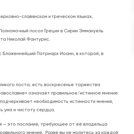
л
я
ерковно-славянском и греческом языках.
Т
Полномочный посол Греции в Сирии Эммануель
о
нта Николай Фантурис.
р
ж
 Блаженнейший Патриарх Иоанн, в которой, в
е
с
т
в
ликого поста, есть воскресенье торжества
а
православие» означает правильное/истинное мнение
П
 подчеркивает необходимость истинности мнения,
р
ь ума и чистоту сердца.
а
ия — это послание, требующее от её владельца
в
равильного мнения. Разве вы не молитесь за каждой
о