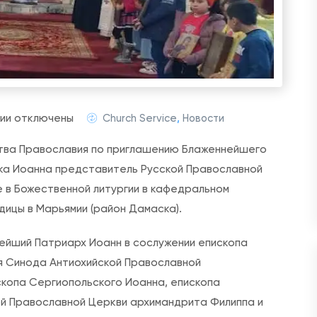
к
ии
отключены
Church Service
,
Новости
з
ства Православия по приглашению Блаженнейшего
а
ока Иоанна представитель Русской Православной
п
е в Божественной литургии в кафедральном
и
дицы в Марьямии (район Дамаска).
с
и
ейший Патриарх Иоанн в сослужении епископа
Н
я Синода Антиохийской Православной
е
скопа Сергиопольского Иоанна, епископа
д
й Православной Церкви архимандрита Филиппа и
е