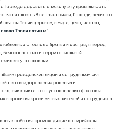
го Господа даровать епископу эту правильность
с
носятся слова: «В первых помяни, Господи, великаго
л
й святым Твоим церквам, в мире, цела, честна,
а
 слово Твоея истины
»?
в
и
злюбленные о Господе братья и сестры, и перед
я
ю, безопасностью и территориальной
резиденту со словами:
огибшим гражданским лицам и сотрудникам сил
рейшего выздоровления раненым и
оздании комитета по установлению фактов и
ных в пролитии крови мирных жителей и сотрудников
ровавые события, происходящие на сирийском
вам и раненным среди мирного населения и