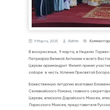
Admin
Комментар
9 Марта, 2025
В воскресенье, 9 марта, в Неделю Торже
Патриарха Великой Антиохии и всего Вост
Церкви архимандрит Филипп принял участи
соборе в честь Успения Пресвятой Богоро
Божественную литургию возглавил Блаженн
Селевкийского Романа, главного секретар
Церкви, епископа Дарайского Моисея, епи
Ларисского Моисея, представителя Русско