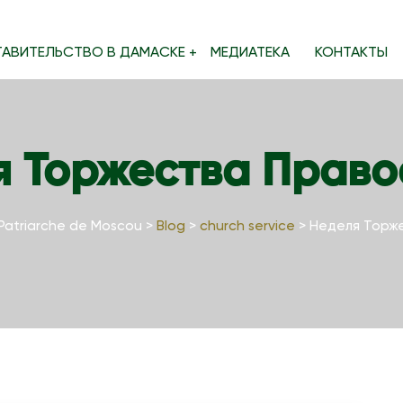
ТАВИТЕЛЬСТВО В ДАМАСКЕ
МЕДИАТЕКА
КОНТАКТЫ
я Торжества Право
Patriarche de Moscou
>
Blog
>
church service
>
Неделя Торж