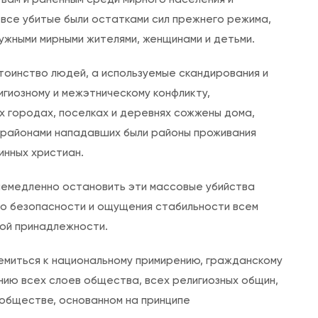
 все убитые были остатками сил прежнего режима,
ружными мирными жителями, женщинами и детьми.
тоинство людей, а используемые скандирования и
игиозному и межэтническому конфликту,
х городах, поселках и деревнях сожжены дома,
 районами нападавших были районы проживания
инных христиан.
немедленно остановить эти массовые убийства
во безопасности и ощущения стабильности всем
ной принадлежности.
ремиться к национальному примирению, гражданскому
нию всех слоев общества, всех религиозных общин,
 обществе, основанном на принципе