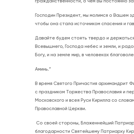
гражданственности, о чем Вы постоянно за
Господин Президент, мы молимся о Вашем зд
чтобы она стала источником спасения и га
Давайте будем стоять твердо и держаться 
Всевышнего, Господа небес и земли, и радо
Богу, и на земле мир, в человеках благоволе
Аминь.”
В время Святого Причастия архимандрит Ф
с праздником Торжества Православия и пе
Московского и всея Руси Кирилла со слова
Православной Церкви.
Со своей стороны, Блаженнейший Патриар
благодарности Святейшему Патриарху Кир