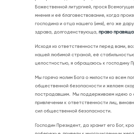
Божественной литургией, прося Всемогуще
мнения и её благовествование, когда произ
господина и отца нашего (имя), его же дару
здрава, долгоденствующа,
право правяща
Исходя из ответственности перед вами, во
нашей любимой страной, её стабильность
целостностью, я обращаюсь к господину П
Мы горячо молим Бога о милости ко всем п
общественной безопасности и желаем ско
пострадавшим. Мы поддерживаем идею о с
привлечении к ответственности лиц, винов
сил общественной безопасности.
Господин Президент, да хранит его Бог, к
побережье, привели к многочисленным жерт