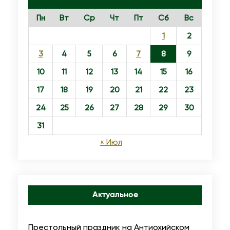
р
Пн
Вт
Ср
Чт
Пт
Сб
Вс
и
н
1
2
я
3
4
5
6
7
8
9
л
10
11
12
13
14
15
16
у
17
18
19
20
21
22
23
ч
а
24
25
26
27
28
29
30
с
31
т
« Июл
и
е
в
б
Актуальное
л
а
Престольный праздник на Антиохийском