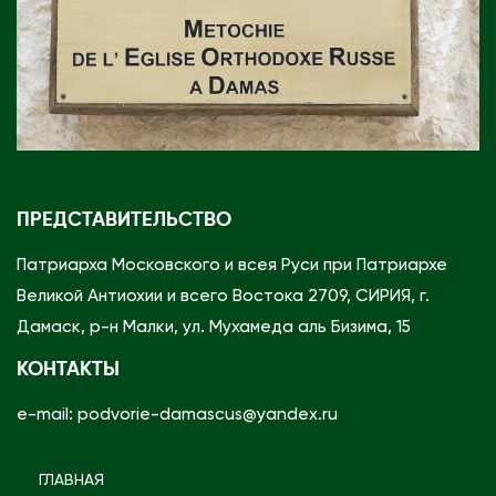
р
к
е
в
Д
а
м
ПРЕДСТАВИТЕЛЬСТВО
а
с
Патриарха Московского и всея Руси при Патриархе
к
Великой Антиохии и всего Востока 2709, СИРИЯ, г.
е
Дамаск, р-н Малки, ул. Мухамеда аль Бизима, 15
КОНТАКТЫ
e-mail: podvorie-damascus@yandex.ru
ГЛАВНАЯ