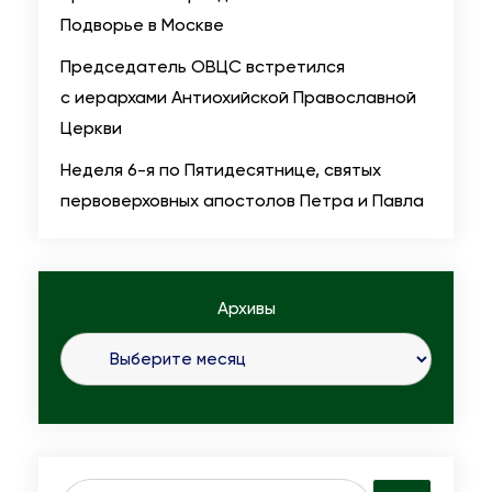
г
Подворье в Москве
о
Председатель ОВЦС встретился
т
с иерархами Антиохийской Православной
в
Церкви
о
р
Неделя 6-я по Пятидесятнице, святых
и
первоверховных апостолов Петра и Павла
т
е
л
Архивы
ь
н
о
й
р
о