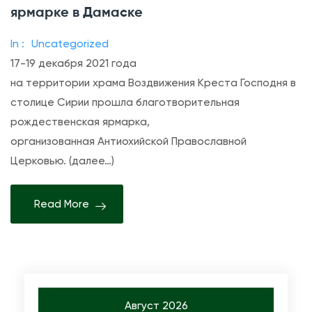
и
ярмарке в Дамаске
с
In :
Uncategorized
и
17-19 декабря 2021 года
«
на территории храма Воздвижения Креста Господня в
Р
столице Сирии прошла благотворительная
у
рождественская ярмарка,
с
организованная Антиохийской Православной
с
Церковью. (далее…)
к
и
Read More
й
д
о
м
»
п
Август 2026