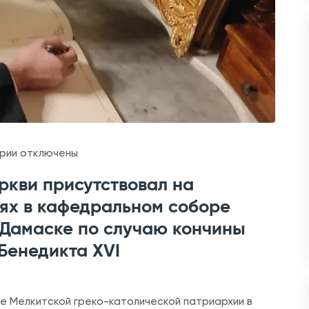
к
рии
отключены
з
ркви присутствовал на
а
ях в кафедральном соборе
п
 Дамаске по случаю кончины
и
Бенедикта XVI
с
и
П
оре Мелкитской греко-католической патриархии в
р