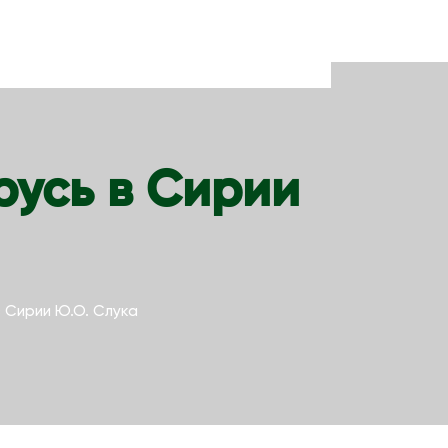
русь в Сирии
 Сирии Ю.О. Слука