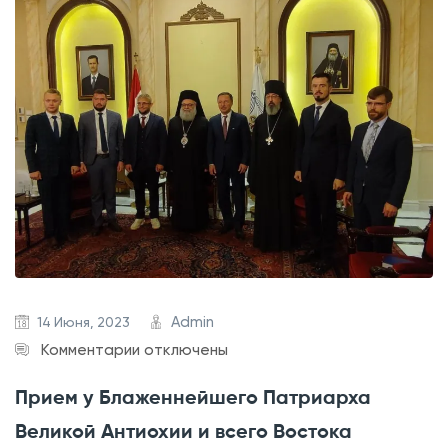
т
и
я
в
л
е
н
и
я
К
а
з
Admin
14 Июня, 2023
к
а
Комментарии
отключены
з
н
Прием у Блаженнейшего Патриарха
а
с
Великой Антиохии и всего Востока
п
к