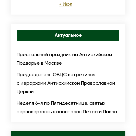
с
а
« Июл
е
л
г
ь
о
»
Актуальное
В
о
Престольный праздник на Антиохийском
с
Подворье в Москве
т
о
Председатель ОВЦС встретился
к
с иерархами Антиохийской Православной
а
Церкви
Неделя 6-я по Пятидесятнице, святых
первоверховных апостолов Петра и Павла