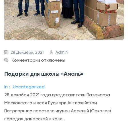
е
е
й
р
ш
и
е
г
о
П
Admin
28 Декабря, 2021
а
к
Комментарии
отключены
т
з
Подарки для школы «Амаль»
р
а
и
п
In :
Uncategorized
а
и
28 декабря 2021 года представитель Патриарха
р
с
Московского и всея Руси при Антиохийском
х
и
Патриаршем престоле игумен Арсений (Соколов)
а
П
передал дамасской школе…
В
о