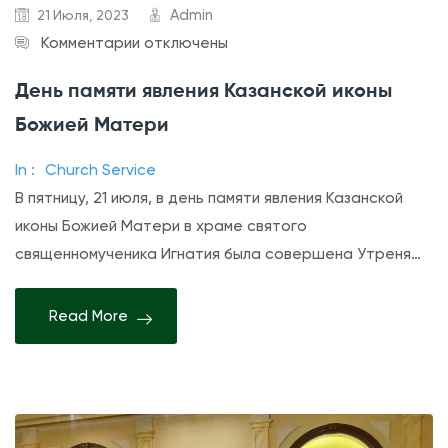
Admin
21 Июля, 2023
к
Комментарии
отключены
з
День памяти явления Казанской иконы
а
Божией Матери
п
и
In :
Church Service
с
В пятницу, 21 июля, в день памяти явления Казанской
и
иконы Божией Матери в храме святого
Д
священномученика Игнатия была совершена Утреня…
е
н
Read More
ь
п
а
м
я