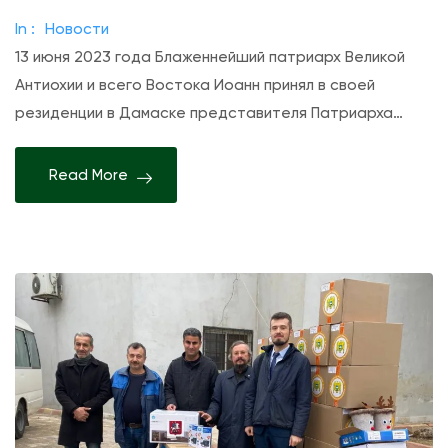
и
о
In :
Новости
с
й
13 июня 2023 года Блаженнейший патриарх Великой
и
и
Антиохии и всего Востока Иоанн принял в своей
П
к
резиденции в Дамаске представителя Патриарха…
р
о
и
н
Read More
е
ы
м
Б
у
о
Б
ж
л
и
а
е
ж
й
е
М
н
а
н
т