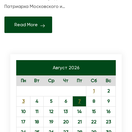
Патриарха Московского и…
с
т
а
Read More
в
и
т
е
л
Август 2026
ь
Пн
Вт
Р
Ср
Чт
Пт
Сб
Вс
у
1
2
с
3
4
5
6
7
8
9
с
10
11
12
13
14
15
16
к
17
18
о
19
20
21
22
23
й