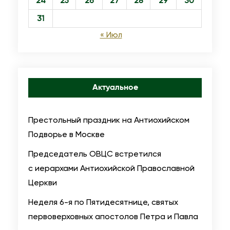
24
25
26
27
28
29
30
П
31
р
« Июл
а
в
о
с
Актуальное
л
а
Престольный праздник на Антиохийском
в
Подворье в Москве
н
Председатель ОВЦС встретился
о
с иерархами Антиохийской Православной
й
Церкви
Ц
е
Неделя 6-я по Пятидесятнице, святых
р
первоверховных апостолов Петра и Павла
к