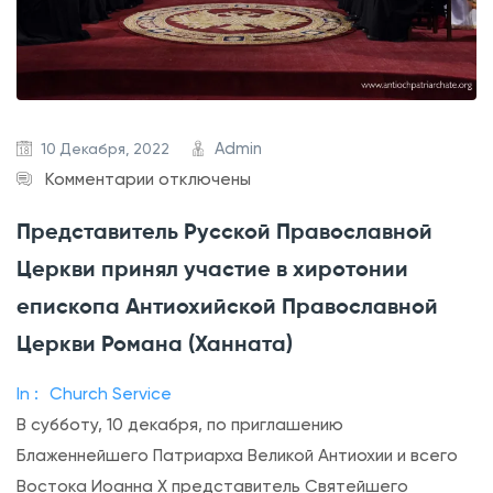
Admin
10 Декабря, 2022
к
Комментарии
отключены
з
Представитель Русской Православной
а
Церкви принял участие в хиротонии
п
и
епископа Антиохийской Православной
с
Церкви Романа (Ханната)
и
In :
Church Service
П
В субботу, 10 декабря, по приглашению
р
Блаженнейшего Патриарха Великой Антиохии и всего
е
Востока Иоанна X представитель Святейшего
д