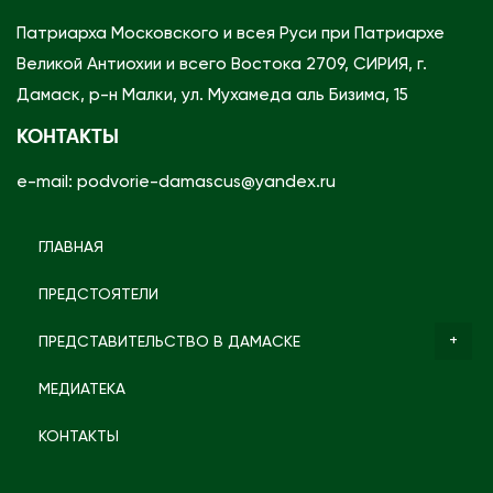
а
Патриарха Московского и всея Руси при Патриархе
А
Великой Антиохии и всего Востока 2709, СИРИЯ, г.
н
Дамаск, р-н Малки, ул. Мухамеда аль Бизима, 15
т
КОНТАКТЫ
и
о
e-mail: podvorie-damascus@yandex.ru
х
и
ГЛАВНАЯ
й
ПРЕДСТОЯТЕЛИ
с
к
ПРЕДСТАВИТЕЛЬСТВО В ДАМАСКЕ
о
МЕДИАТЕКА
й
П
КОНТАКТЫ
р
а