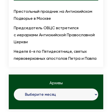
е
л
Престольный праздник на Антиохийском
ю
Подворье в Москве
1
Председатель ОВЦС встретился
5
с иерархами Антиохийской Православной
-
Церкви
ю
Неделя 6-я по Пятидесятнице, святых
п
первоверховных апостолов Петра и Павла
о
П
я
т
Архивы
и
д
е
с