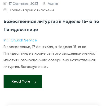
Admin
17 Сентября, 2023
к
Комментарии
отключены
з
Божественная литургия в Неделю 15-ю по
а
Пятидесятнице
п
и
In :
Church Service
с
В воскресенье, 17 сентября, в Неделю 15-ю по
и
Пятидесятнице в храме святого священномученика
Б
Игнатия Богоносца была совершена Божественная
о
литургия. Богослужение…
ж
е
Read More
с
т
в
е