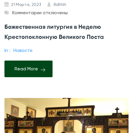
Admin
21 Марта, 2023
к
Комментарии
отключены
з
Божественная литургия в Неделю
а
Крестопоклонную Великого Поста
п
и
In :
Новости
с
и
Read More
Б
о
ж
е
с
т
в
е