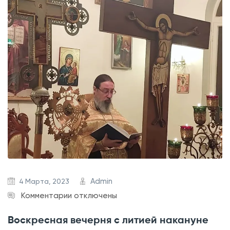
е
н
)
н
а
я
л
и
т
у
р
г
и
я
в
Admin
4 Марта, 2023
Н
к
Комментарии
отключены
е
з
Воскресная вечерня с литией накануне
д
а