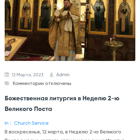
н
н
а
я
л
и
т
у
р
Admin
12 Марта, 2023
г
к
Комментарии
отключены
и
з
Божественная литургия в Неделю 2-ю
я
а
Великого Поста
в
п
Н
и
In :
Church Service
е
с
В воскресенье, 12 марта, в Неделю 2-ю Великого
д
и