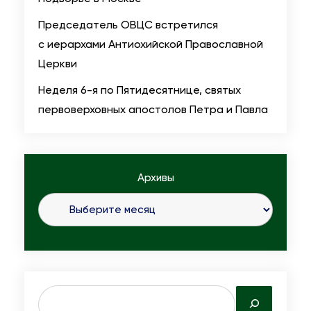
в
н
Председатель ОВЦС встретился
о
у
с иерархами Антиохийской Православной
с
н
Церкви
л
е
а
Н
Неделя 6-я по Пятидесятнице, святых
в
е
первоверховных апостолов Петра и Павла
и
д
я
е
л
Архивы
и
1
-
й
В
е
S
л