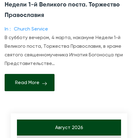
Недели 1-й Великого поста. Торжество
е
п
л
и
Православия
ю
с
In :
Church Service
1
и
В субботу вечером, 4 марта, накануне Недели 1-й
-
В
Великого поста, Торжества Православия, в храме
ю
о
святого священномученика Игнатия Богоносца при
В
с
Представительстве…
е
к
л
р
и
Read More
е
к
с
о
н
г
а
о
я
п
в
Август 2026
о
е