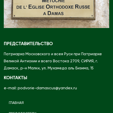
с
т
в
о
П
р
ПРЕДСТАВИТЕЛЬСТВО
а
в
Патриарха Московского и всея Руси при Патриархе
о
Великой Антиохии и всего Востока 2709, СИРИЯ, г.
с
Дамаск, р-н Малки, ул. Мухамеда аль Бизима, 15
л
КОНТАКТЫ
а
e-mail: podvorie-damascus@yandex.ru
в
и
я
ГЛАВНАЯ