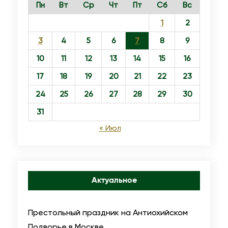
Пн
Вт
Ср
Чт
Пт
Сб
Вс
с
ч
т
е
1
2
а
р
3
4
5
6
7
8
9
,
н
10
11
12
13
14
15
16
Т
я
17
18
19
20
21
22
23
о
с
р
л
24
25
26
27
28
29
30
ж
и
31
е
т
« Июл
с
и
т
е
в
й
а
н
Актуальное
П
а
р
к
Престольный праздник на Антиохийском
а
а
Подворье в Москве