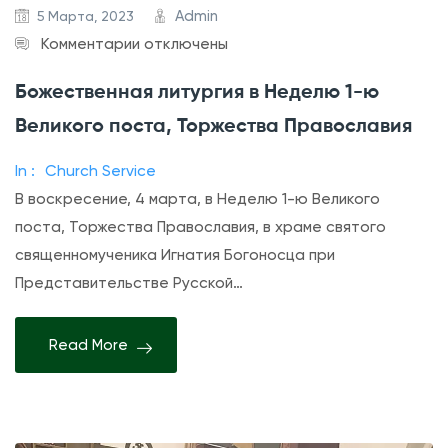
(
Admin
5 Марта, 2023
М
к
Комментарии
отключены
а
з
Божественная литургия в Неделю 1-ю
с
а
Великого поста, Торжества Православия
л
п
о
и
In :
Church Service
с
с
В воскресение, 4 марта, в Неделю 1-ю Великого
о
и
поста, Торжества Православия, в храме святого
б
Б
священномученика Игнатия Богоносца при
о
о
Представительстве Русской…
р
ж
о
е
Read More
в
с
а
т
н
в
и
е