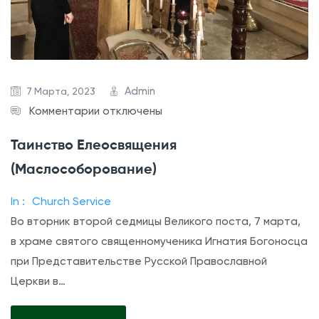
у
р
ю
г
В
и
е
я
л
в
Admin
7 Марта, 2023
и
Н
к
Комментарии
отключены
к
е
з
Таинство Елеосвящения
о
д
а
(Маслособорование)
г
е
п
о
л
и
In :
Church Service
П
ю
с
Во вторник второй седмицы Великого поста, 7 марта,
о
2
и
в храме святого священномученика Игнатия Богоносца
с
-
Т
при Представительстве Русской Православной
т
ю
а
Церкви в…
а
В
и
е
н