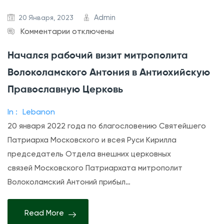
Admin
20 Января, 2023
к
Комментарии
отключены
з
Начался рабочий визит митрополита
а
Волоколамского Антония в Антиохийскую
п
и
Православную Церковь
с
In :
Lebanon
и
20 января 2022 года по благословению Святейшего
Н
Патриарха Московского и всея Руси Кирилла
а
председатель Отдела внешних церковных
ч
связей Московского Патриархата митрополит
а
Волоколамский Антоний прибыл…
л
с
Read More
я