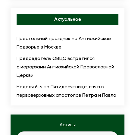
о
п
о
Актуальное
л
и
Престольный праздник на Антиохийском
т
Подворье в Москве
а
Председатель ОВЦС встретился
В
с иерархами Антиохийской Православной
о
Церкви
л
о
Неделя 6-я по Пятидесятнице, святых
к
первоверховных апостолов Петра и Павла
о
л
а
Архивы
м