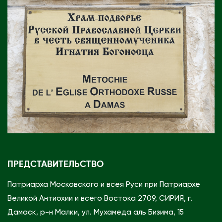
т
и
о
х
и
й
с
к
у
ю
П
р
ПРЕДСТАВИТЕЛЬСТВО
а
в
Патриарха Московского и всея Руси при Патриархе
о
Великой Антиохии и всего Востока 2709, СИРИЯ, г.
с
Дамаск, р-н Малки, ул. Мухамеда аль Бизима, 15