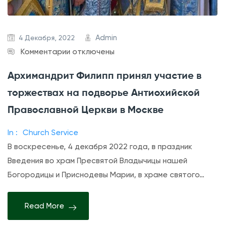
Admin
4 Декабря, 2022
к
Комментарии
отключены
з
Архимандрит Филипп принял участие в
а
торжествах на подворье Антиохийской
п
и
Православной Церкви в Москве
с
In :
Church Service
и
В воскресенье, 4 декабря 2022 года, в праздник
А
Введения во храм Пресвятой Владычицы нашей
р
Богородицы и Приснодевы Марии, в храме святого…
х
и
Read More
м
а