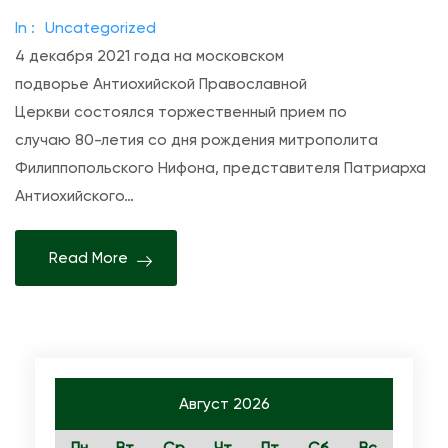
с
и
т
In :
Uncategorized
и
о
и
4 декабря 2021 года на московском
Н
х
л
подворье Антиохийской Православной
а
и
и
Церкви состоялся торжественный прием по
А
й
4
случаю 80-летия со дня рождения митрополита
н
с
5
Филиппопольского Нифона, представителя Патриарха
т
к
-
Антиохийского…
и
о
л
о
й
е
Read More
х
П
т
и
р
и
й
а
е
с
в
с
к
о
л
о
Август 2026
с
у
м
л
ж
Пн
Вт
Ср
Чт
Пт
Сб
Вс