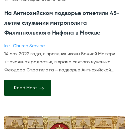
л
з
На Антиохийском подворье отметили 45-
у
а
ч
летие служения митрополита
п
а
и
Филиппольского Нифона в Москве
с
с
т
In :
Church Service
и
и
14 мая 2022 года, в праздник иконы Божией Матери
Н
е
«Нечаянная радость», в храме святого мученика
а
в
Феодора Стратилата – подворье Антиохийской…
А
т
н
о
Read More
т
р
и
ж
о
е
х
с
и
т
й