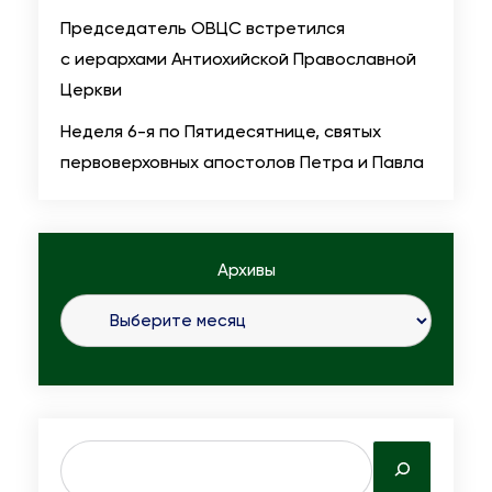
т
к
Председатель ОВЦС встретился
и
м
в
с иерархами Антиохийской Православной
л
е
е
Церкви
и
т
п
и
Неделя 6-я по Пятидесятнице, святых
п
л
первоверховных апостолов Петра и Павла
о
и
л
8
ь
0
Архивы
с
-
к
л
о
е
г
т
о
и
Н
е
S
и
м
e
ф