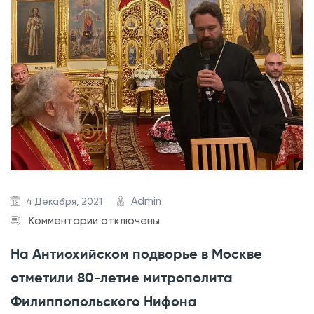
в
с
а
к
х
о
н
м
а
п
п
о
о
д
д
в
в
о
о
р
Admin
4 Декабря, 2021
р
ь
к
Комментарии
отключены
ь
е
з
е
о
На Антиохийском подворье в Москве
а
А
т
отметили 80-летие митрополита
п
н
м
и
Филиппопольского Нифона
т
е