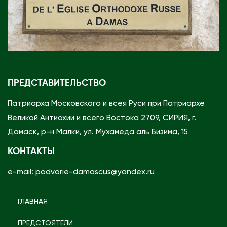
о
п
о
л
ь
с
ПРЕДСТАВИТЕЛЬСТВО
к
о
Патриарха Московского и всея Руси при Патриархе
г
Великой Антиохии и всего Востока 2709, СИРИЯ, г.
о
Дамаск, р-н Малки, ул. Мухамеда аль Бизима, 15
Н
КОНТАКТЫ
и
e-mail: podvorie-damascus@yandex.ru
ф
о
н
ГЛАВНАЯ
а
ПРЕДСТОЯТЕЛИ