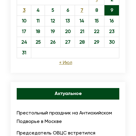
о
3
4
5
6
7
8
9
л
я
10
11
12
13
14
15
16
с
17
18
19
20
21
22
23
к
24
25
26
27
28
29
30
и
31
« Июл
Актуальное
Престольный праздник на Антиохийском
Подворье в Москве
Председатель ОВЦС встретился