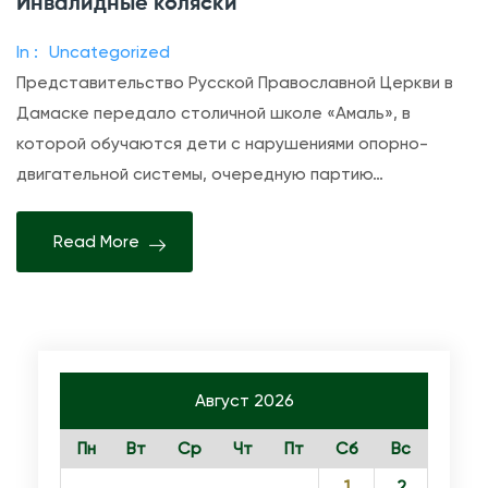
Инвалидные коляски
а
п
In :
Uncategorized
и
Представительство Русской Православной Церкви в
с
Дамаске передало столичной школе «Амаль», в
и
которой обучаются дети с нарушениями опорно-
И
двигательной системы, очередную партию…
н
в
Read More
а
л
и
д
н
Август 2026
ы
е
Пн
Вт
Ср
Чт
Пт
Сб
Вс
к
1
2