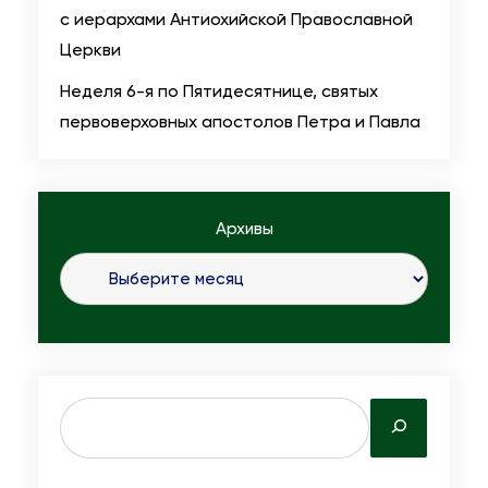
с иерархами Антиохийской Православной
Церкви
Неделя 6-я по Пятидесятнице, святых
первоверховных апостолов Петра и Павла
Архивы
S
e
a