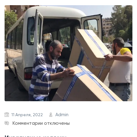
Admin
11 Апреля, 2022
к
Комментарии
отключены
з