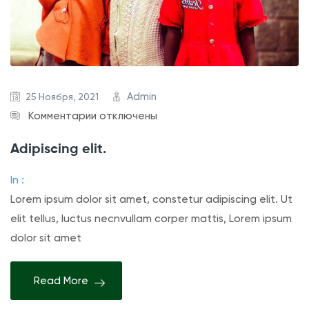
p
l
e
Admin
25 Ноября, 2021
к
Комментарии
отключены
з
Adipiscing elit.
а
п
In :
и
Lorem ipsum dolor sit amet, constetur adipiscing elit. Ut
с
elit tellus, luctus necnvullam corper mattis, Lorem ipsum
и
dolor sit amet
A
d
Read More
i
p