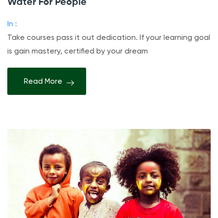
Water For People
а
п
In :
и
Take courses pass it out dedication. If your learning goal
с
is gain mastery, certified by your dream
и
W
Read More
a
t
e
r
F
o
r
P
e
o