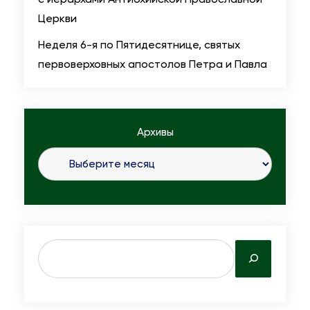
Церкви
Неделя 6-я по Пятидесятнице, святых
первоверховных апостолов Петра и Павла
Архивы
S
e
a
r