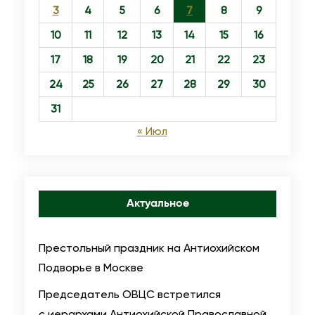
3
4
5
6
7
8
9
s
e
10
11
12
13
14
15
16
l
17
18
19
20
21
22
23
O
24
25
26
27
28
29
30
i
31
l
« Июл
Актуальное
Престольный праздник на Антиохийском
Подворье в Москве
Председатель ОВЦС встретился
с иерархами Антиохийской Православной