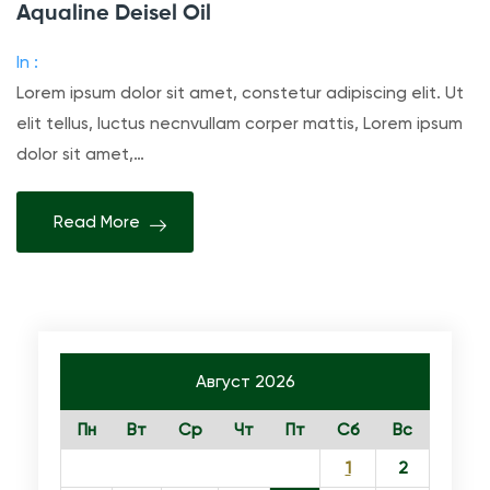
Aqualine Deisel Oil
а
п
In :
и
Lorem ipsum dolor sit amet, constetur adipiscing elit. Ut
с
elit tellus, luctus necnvullam corper mattis, Lorem ipsum
и
dolor sit amet,…
A
q
Read More
u
a
l
i
n
Август 2026
e
D
Пн
Вт
Ср
Чт
Пт
Сб
Вс
e
1
2
i