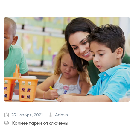
i
s
c
i
n
g
e
l
i
t
.
Admin
25 Ноября, 2021
к
Комментарии
отключены
з