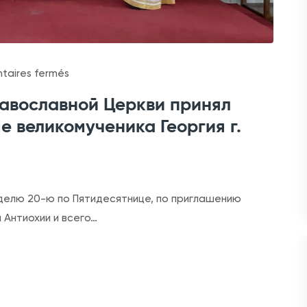
s
aires fermés
u
равославной Церкви принял
r
е великомученика Георгия г.
П
р
е
д
еделю 20-ю по Пятидесятнице, по приглашению
с
 Антиохии и всего…
т
а
в
и
т