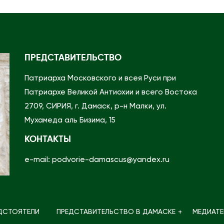
о
в
м
о
п
р
о
ь
ПРЕДСТАВИТЕЛЬСТВО
д
е
в
Патриарха Московского и всея Руси при
А
о
Патриархе Великой Антиохии и всего Востока
н
р
2709, СИРИЯ, г. Дамаск, р-н Малки, ул.
т
ь
Мухамеда аль Бизима, 15
и
е
КОНТАКТЫ
о
о
х
т
e-mail: podvorie-damascus@yandex.ru
и
м
й
е
с
т
к
ДСТОЯТЕЛИ
ПРЕДСТАВИТЕЛЬСТВО В ДАМАСКЕ
МЕДИАТЕ
и
о