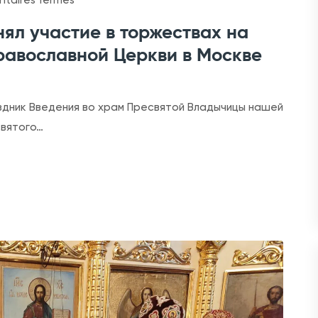
taires fermés
u
ял участие в торжествах на
r
равославной Церкви в Москве
А
р
х
аздник Введения во храм Пресвятой Владычицы нашей
и
святого…
м
а
н
д
р
и
т
Ф
и
л