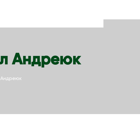
ил Андреюк
 Андреюк