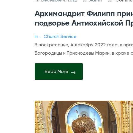
Admin
Commen
Décembre 4, 2022
Архимандрит Филипп прин
подворье Антиохийской П
In :
Church Service
В воскресенье, 4 декабря 2022 года, в пр
Богородицы и Приснодевы Марии, в храме 
Read More