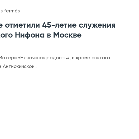
в
s
s fermés
т
u
е отметили 45-летие служения
о
r
ого Нифона в Москве
р
Н
ж
а
е
А
 Матери «Нечаянная радость», в храме святого
с
н
 Антиохийской…
т
т
в
и
а
о
х
х
н
и
а
й
п
с
о
к
д