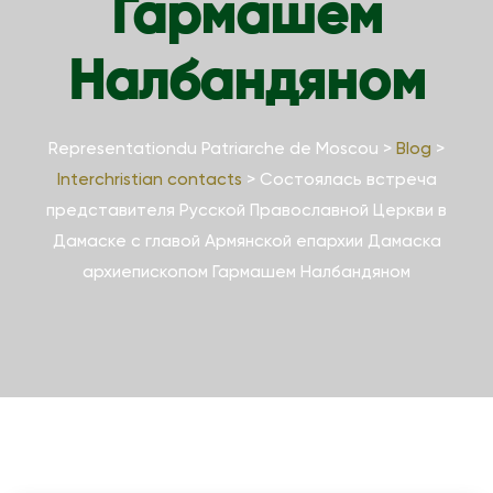
Гармашем
Налбандяном
Representationdu Patriarche de Moscou
>
Blog
>
Interchristian contacts
>
Состоялась встреча
представителя Русской Православной Церкви в
Дамаске с главой Армянской епархии Дамаска
архиепископом Гармашем Налбандяном