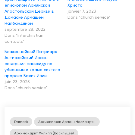
с
епископом Армянской
Христа
Апостольской Церкви в
janvier 7, 2023
г
Дамаске Армашем
Dans "church service"
л
Налбандяном
а
septembre 28, 2022
Dans "Interchristian
в
contacts"
о
Блаженнейший Патриарх
й
Антиохийский Иоанн
А
совершил панихиду по
убиенным в храме святого
р
пророка Божия Илии
м
juin 23, 2025
я
Dans "church service"
н
с
к
о
Damask
Архиепископ Армаш Налбандян
й
Архимандрит Филипп (Васильцев)