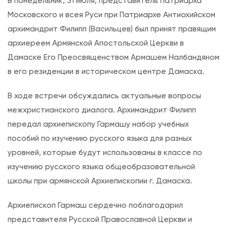
В понедельник, 31 июля, представитель Патриарха
r
Московского и всея Руси при Патриархе Антиохийском
С
архимандрит Филипп (Васильцев) был принят правящим
о
архиереем Армянской Апостольской Церкви в
с
Дамаске Его Преосвященством Армашем Налбандяном
т
в его резиденции в историческом центре Дамаска.
о
я
В ходе встречи обсуждались актуальные вопросы
л
межхристианского диалога. Архимандрит Филипп
а
передал архиепископу Гармашу набор учебных
с
пособий по изучению русского языка для разных
ь
уровней, которые будут использованы в классе по
в
изучению русского языка общеобразовательной
с
школы при армянской Архиепископии г. Дамаска.
т
р
Архиепископ Гармаш сердечно поблагодарил
е
представителя Русской Православной Церкви и