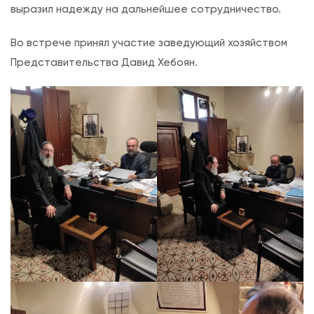
ч
выразил надежду на дальнейшее сотрудничество.
а
Во встрече принял участие заведующий хозяйством
п
Представительства Давид Хебоян.
р
е
д
с
т
а
в
и
т
е
л
я
Р