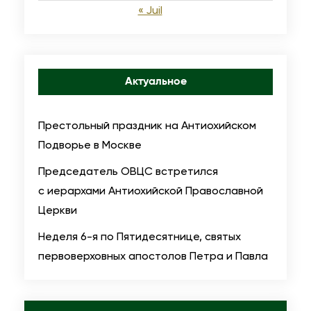
х
« Juil
и
е
п
Актуальное
и
с
к
Престольный праздник на Антиохийском
о
Подворье в Москве
п
Председатель ОВЦС встретился
о
с иерархами Антиохийской Православной
м
Церкви
Г
Неделя 6-я по Пятидесятнице, святых
а
первоверховных апостолов Петра и Павла
р
м
а