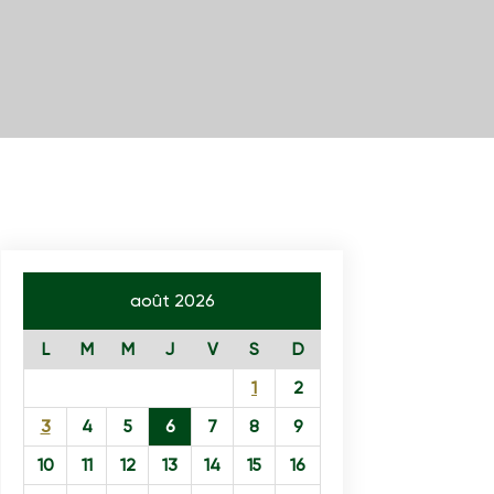
août 2026
L
M
M
J
V
S
D
1
2
3
4
5
6
7
8
9
10
11
12
13
14
15
16