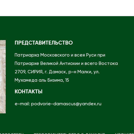
к
в
и
в
с
ПРЕДСТАВИТЕЛЬСТВО
т
Патриарха Московского и всея Руси при
р
Патриархе Великой Антиохии и всего Востока
е
2709, СИРИЯ, г. Дамаск, р-н Малки, ул.
т
Мухамеда аль Бизима, 15
и
л
КОНТАКТЫ
с
e-mail: podvorie-damascus@yandex.ru
я
с
к
о