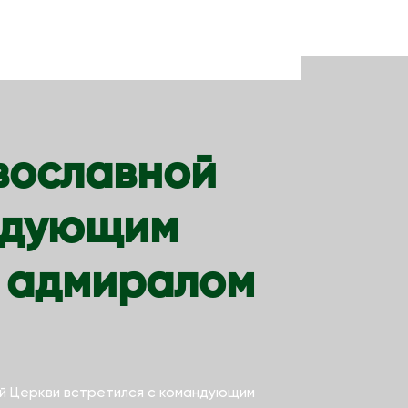
вославной
андующим
” адмиралом
й Церкви встретился с командующим