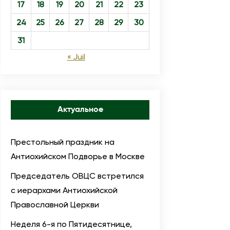
17
18
19
20
21
22
23
24
25
26
27
28
29
30
31
« Juil
Актуальное
Престольный праздник на
Антиохийском Подворье в Москве
Председатель ОВЦС встретился
с иерархами Антиохийской
Православной Церкви
Неделя 6-я по Пятидесятнице,