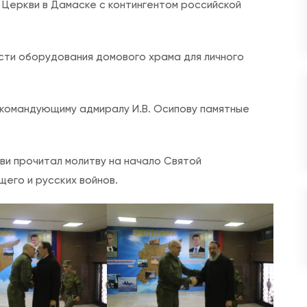
Церкви в Дамаске с контингентом российской
д
с
т
сти оборудования домового храма для личного
а
в
и
 командующиму адмиралу И.В. Осипову памятные
т
е
ви прочитал молитву на начало Святой
л
его и русских войнов.
ь
Р
у
с
с
к
о