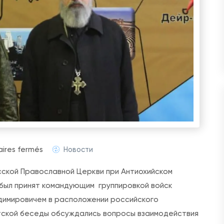
s
res fermés
Новости
u
сской Православной Церкви при Антиохийском
r
 был принят командующим группировкой войск
П
димировичем в расположении российского
р
тской беседы обсуждались вопросы взаимодействия
е