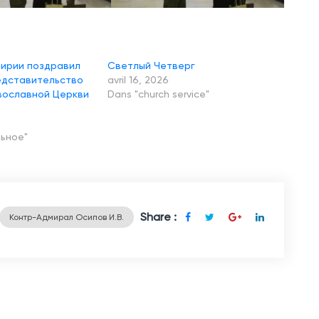
й
П
р
ирии поздравил
Светлый Четверг
а
едставительство
avril 16, 2026
в
вославной Церкви
Dans "church service"
о
с
льное"
л
а
в
н
Share :
Контр-Адмирал Осипов И.В.
о
й
Ц
е
р