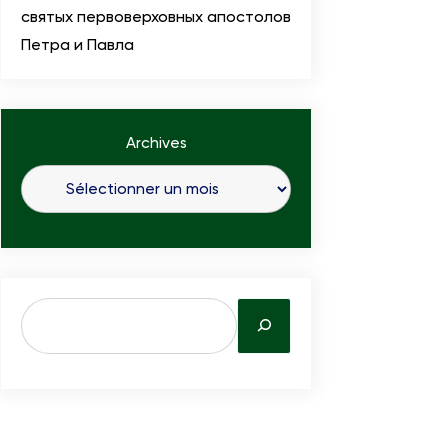
святых первоверховных апостолов
Петра и Павла
Archives
S
e
a
r
c