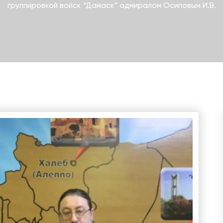
группировкой войск “Дамаск” адмиралом Осиповым И.В.