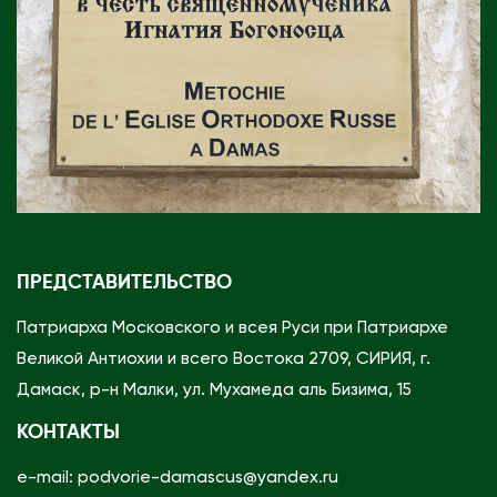
и
н
о
д
а
А
н
т
и
ПРЕДСТАВИТЕЛЬСТВО
о
х
Патриарха Московского и всея Руси при Патриархе
и
Великой Антиохии и всего Востока 2709, СИРИЯ, г.
й
Дамаск, р-н Малки, ул. Мухамеда аль Бизима, 15
с
КОНТАКТЫ
к
о
e-mail: podvorie-damascus@yandex.ru