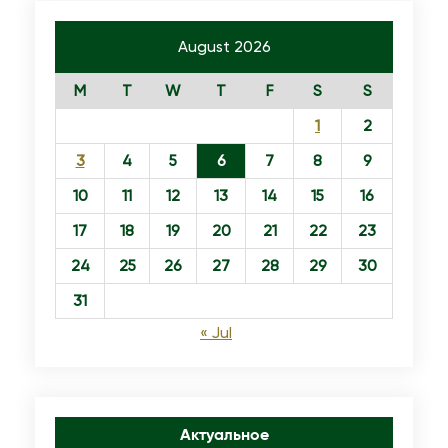
п
о
August 2026
п
M
T
W
T
F
S
S
о
л
1
2
ь
3
4
5
6
7
8
9
с
10
11
12
13
14
15
16
к
17
18
19
20
21
22
23
и
й
24
25
26
27
28
29
30
Н
31
и
« Jul
ф
о
н
и
Актуальное