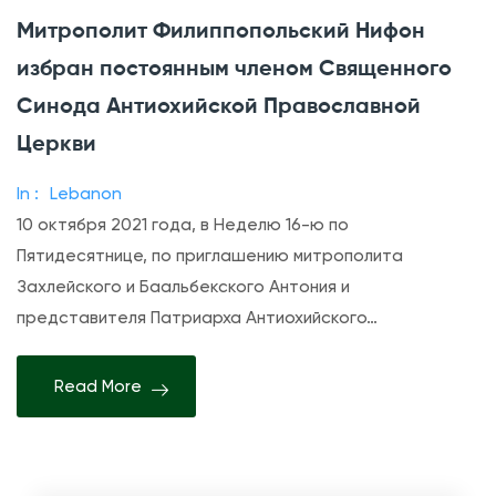
n
Митрополит Филиппопольский Нифон
М
избран постоянным членом Священного
и
т
Синода Антиохийской Православной
р
Церкви
о
In :
Lebanon
п
10 октября 2021 года, в Неделю 16-ю по
о
Пятидесятнице, по приглашению митрополита
л
Захлейского и Баальбекского Антония и
и
представителя Патриарха Антиохийского…
т
Ф
и
Read More
л
и
п