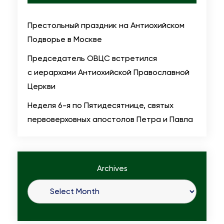
з
б
Престольный праздник на Антиохийском
р
Подворье в Москве
а
Председатель ОВЦС встретился
н
с иерархами Антиохийской Православной
п
Церкви
о
с
Неделя 6-я по Пятидесятнице, святых
т
первоверховных апостолов Петра и Павла
о
я
н
Archives
н
ы
м
ч