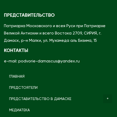
с
в
е
о
ПРЕДСТАВИТЕЛЬСТВО
н
с
и
л
Патриарха Московского и всея Руси при Патриархе
е
а
Великой Антиохии и всего Востока 2709, СИРИЯ, г.
м
в
Дамаск, р-н Малки, ул. Мухамеда аль Бизима, 15
в
н
КОНТАКТЫ
Т
о
e-mail: podvorie-damascus@yandex.ru
у
й
р
Ц
ц
ГЛАВНАЯ
е
и
р
ПРЕДСТОЯТЕЛИ
и
к
и
в
ПРЕДСТАВИТЕЛЬСТВО В ДАМАСКЕ
С
и
МЕДИАТЕКА
и