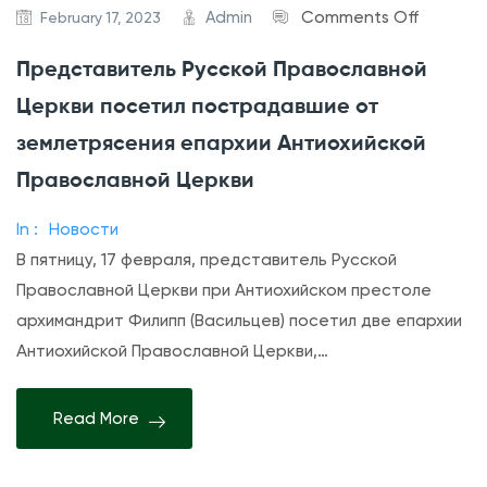
o
Admin
Comments Off
February 17, 2023
n
Представитель Русской Православной
П
Церкви посетил пострадавшие от
р
е
землетрясения епархии Антиохийской
д
Православной Церкви
с
In :
Новости
т
В пятницу, 17 февраля, представитель Русской
а
Православной Церкви при Антиохийском престоле
в
архимандрит Филипп (Васильцев) посетил две епархии
и
Антиохийской Православной Церкви,…
т
е
л
Read More
ь
Р