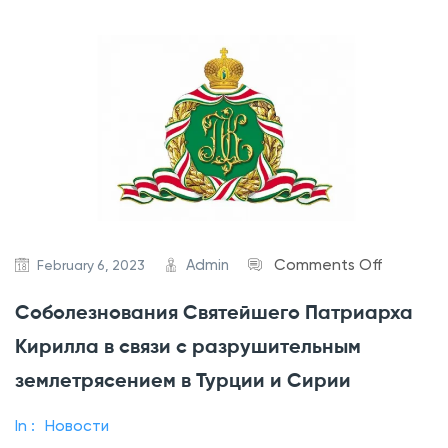
у
с
с
к
о
й
П
р
а
o
Admin
Comments Off
February 6, 2023
в
n
о
Соболезнования Святейшего Патриарха
С
с
Кирилла в связи с разрушительным
о
л
б
а
землетрясением в Турции и Сирии
о
в
In :
Новости
л
н