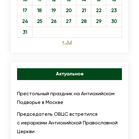
е
о
17
18
19
20
21
22
23
г
с
о
24
25
26
27
28
29
30
т
П
р
31
а
а
« Jul
т
д
р
а
и
в
а
ш
Актуальное
р
и
х
е
Престольный праздник на Антиохийском
а
о
Подворье в Москве
К
т
Председатель ОВЦС встретился
и
з
с иерархами Антиохийской Православной
р
е
Церкви
и
м