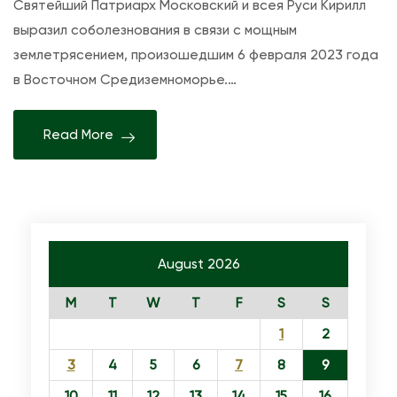
Святейший Патриарх Московский и всея Руси Кирилл
е
о
выразил соболезнования в связи с мощным
з
й
землетрясением, произошедшим 6 февраля 2023 года
н
Ц
в Восточном Средиземноморье.…
о
е
в
р
Read More
а
к
н
в
и
и
я
п
С
о
в
с
August 2026
я
е
M
T
W
T
F
S
S
т
т
е
1
2
и
й
л
3
4
5
6
7
8
9
ш
п
10
11
12
13
14
15
16