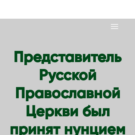
S
k
i
p
t
o
Представитель
c
o
Русской
n
t
e
Православной
n
t
Церкви был
принят нунцием