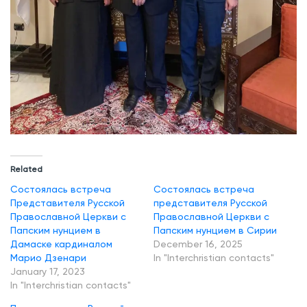
й
Ц
е
р
к
в
и
б
ы
Related
л
Состоялась встреча
Состоялась встреча
п
Представителя Русской
представителя Русской
Православной Церкви с
Православной Церкви с
р
Папским нунцием в
Папским нунцием в Сирии
и
Дамаске кардиналом
December 16, 2025
Марио Дзенари
In "Interchristian contacts"
н
January 17, 2023
я
In "Interchristian contacts"
т