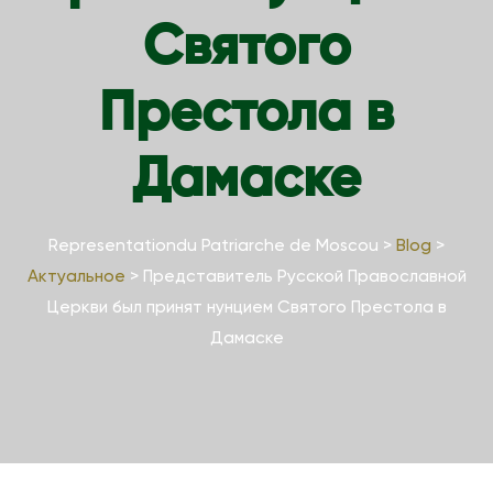
Святого
Престола в
Дамаске
Representationdu Patriarche de Moscou
>
Blog
>
Актуальное
>
Представитель Русской Православной
Церкви был принят нунцием Святого Престола в
Дамаске