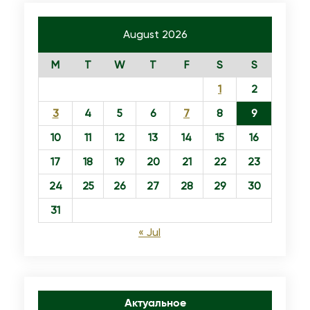
е
с
August 2026
т
M
T
W
T
F
S
S
о
л
1
2
а
3
4
5
6
7
8
9
в
10
11
12
13
14
15
16
Д
17
18
19
20
21
22
23
а
м
24
25
26
27
28
29
30
а
31
с
« Jul
к
е
Актуальное