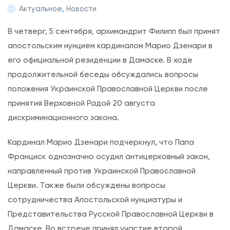
n
Актуальное
,
Новости
П
В четверг, 5 сентября, архимандрит Филипп был принят
р
апостольским нунцием кардиналом Марио Дзенари в
е
его официальной резиденции в Дамаске. В ходе
д
продолжительной беседы обсуждались вопросы
с
положения Украинской Православной Церкви после
т
принятия Верховной Радой 20 августа
а
дискриминационного закона.
в
и
Кардинал Марио Дзенари подчеркнул, что Папа
т
Франциск однозначно осудил антицерковный закон,
е
направленный против Украинской Православной
л
Церкви. Также были обсуждены вопросы
ь
сотрудничества Апостольской нунциатуры и
Р
Представительства Русской Православной Церкви в
у
Дамаске. Во встрече принял участие второй