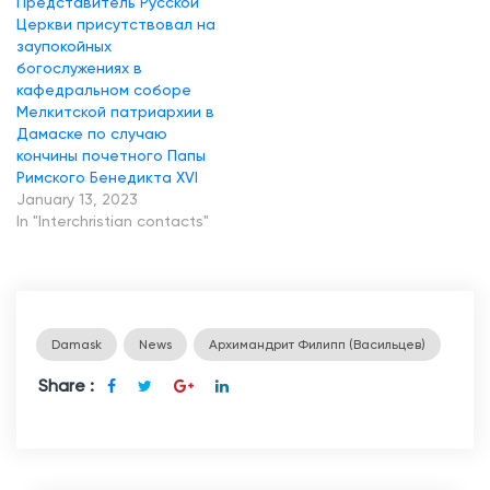
Представитель Русской
н
Церкви присутствовал на
заупокойных
у
богослужениях в
н
кафедральном соборе
ц
Мелкитской патриархии в
Дамаске по случаю
и
кончины почетного Папы
е
Римского Бенедикта XVI
January 13, 2023
м
In "Interchristian contacts"
С
в
я
т
Damask
News
Архимандрит Филипп (Васильцев)
о
г
Share :
о
П
р