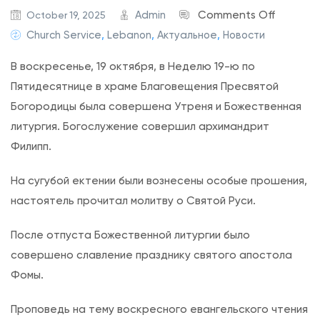
o
Admin
Comments Off
October 19, 2025
n
Church Service
,
Lebanon
,
Актуальное
,
Новости
Н
В воскресенье, 19 октября, в Неделю 19-ю по
е
Пятидесятнице в храме Благовещения Пресвятой
д
Богородицы была совершена Утреня и Божественная
е
литургия. Богослужение совершил архимандрит
л
Филипп.
я
1
На сугубой ектении были вознесены особые прошения,
9
настоятель прочитал молитву о Святой Руси.
-
я
После отпуста Божественной литургии было
п
совершено славление празднику святого апостола
о
Фомы.
П
Проповедь на тему воскресного евангельского чтения
я