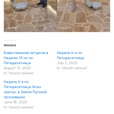
Related
Божественная литургия в
Неделя 4-я по
Неделю 10-ю по
Пятидесятнице
Пятидесятнице
July 2, 2023
August 13, 2023
In "church service"
In "church service"
Неделя 2-я по
Пятидесятнице. Всех
святых, в Земле Русской
просиявших
June 18, 2023
In "church service"