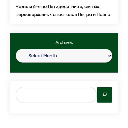
Неделя 6-я по Пятидесятнице, святых
первоверховных апостолов Петра и Павла
Archives
S
e
a
r
c