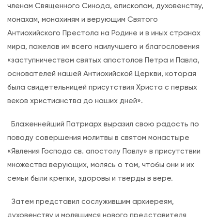
членам Священного Синода, епископам, духовенству,
х
монахам, монахиням и верующим Святого
о
Антиохийского Престола на Родине и в иных странах
в
мира, пожелав им всего наилучшего и благословения
н
«заступничеством святых апостолов Петра и Павла,
ы
основателей нашей Антиохийской Церкви, которая
х
была свидетельницей присутствия Христа с первых
а
веков христианства до наших дней».
п
о
Блаженнейший Патриарх выразил свою радость по
с
поводу совершения молитвы в святом монастыре
т
«Явления Господа св. апостолу Павлу» в присутствии
о
множества верующих, молясь о том, чтобы они и их
л
семьи были крепки, здоровы и тверды в вере.
о
в
Затем представил сослужившим архиереям,
П
духовенству и молящимся нового представителя