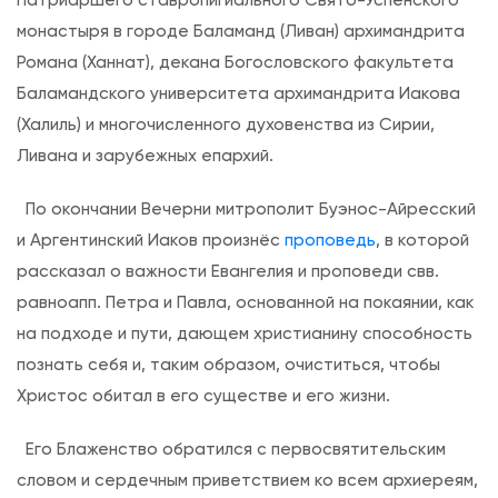
т
монастыря в городе Баламанд (Ливан) архимандрита
и
Романа (Ханнат), декана Богословского факультета
с
Баламандского университета архимандрита Иакова
в
(Халиль) и многочисленного духовенства из Сирии,
я
Ливана и зарубежных епархий.
т
ы
По окончании Вечерни митрополит Буэнос-Айресский
х
и Аргентинский Иаков произнёс
проповедь
, в которой
п
рассказал о важности Евангелия и проповеди свв.
е
равноапп. Петра и Павла, основанной на покаянии, как
р
на подходе и пути, дающем христианину способность
в
познать себя и, таким образом, очиститься, чтобы
о
Христос обитал в его существе и его жизни.
в
Его Блаженство обратился с первосвятительским
е
словом и сердечным приветствием ко всем архиереям,
р