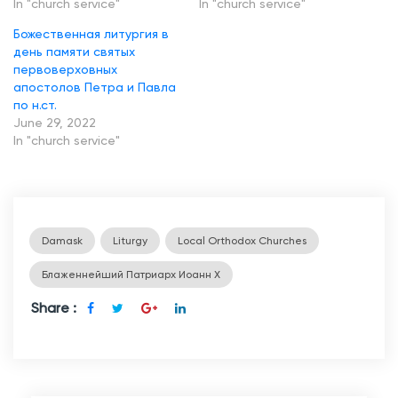
In "church service"
In "church service"
Божественная литургия в
день памяти святых
первоверховных
апостолов Петра и Павла
по н.ст.
June 29, 2022
In "church service"
Damask
Liturgy
Local Orthodox Churches
Блаженнейший Патриарх Иоанн Х
Share :