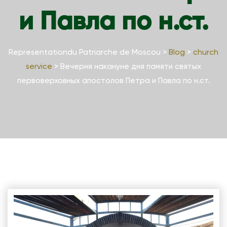
и Павла по н.ст.
Representationdu Patriarche de Moscou
>
Blog
>
church
service
>
Вечерня накануне дня памяти святых
первоверховных апостолов Петра и Павла по н.ст.