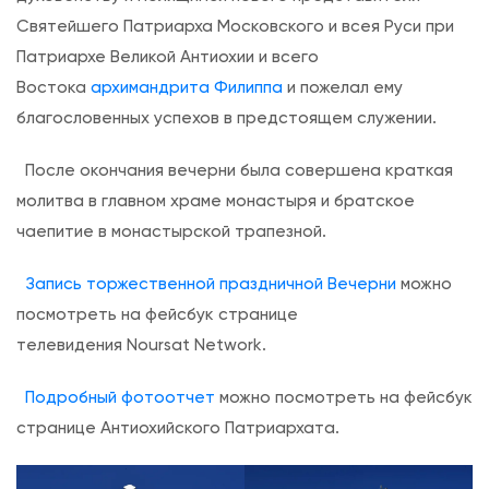
е
Святейшего Патриарха Московского и всея Руси при
т
Патриархе Великой Антиохии и всего
р
Востока
архимандрита Филиппа
и пожелал ему
а
благословенных успехов в предстоящем служении.
и
После окончания вечерни была совершена краткая
П
молитва в главном храме монастыря и братское
а
чаепитие в монастырской трапезной.
в
л
Запись торжественной праздничной Вечерни
можно
а
посмотреть на фейсбук странице
п
телевидения Noursat Network.
о
Подробный фотоотчет
можно посмотреть на фейсбук
н
странице Антиохийского Патриархата.
.
с