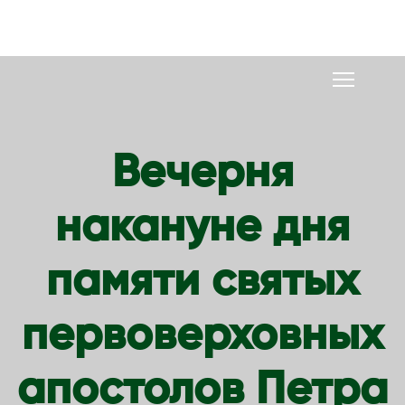
S
k
i
p
t
o
Вечерня
c
o
накануне дня
n
t
e
памяти святых
n
t
первоверховных
апостолов Петра