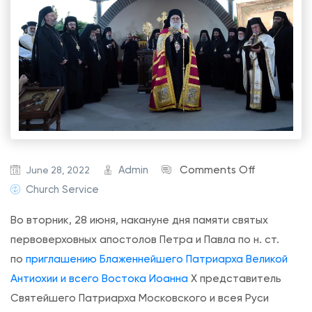
o
Admin
Comments Off
June 28, 2022
n
Church Service
В
Во вторник, 28 июня, накануне дня памяти святых
е
первоверховных апостолов Петра и Павла по н. ст.
ч
по
приглашению
Блаженнейшего Патриарха Великой
е
Антиохии и всего Востока Иоанна
X представитель
р
Святейшего Патриарха Московского и всея Руси
н