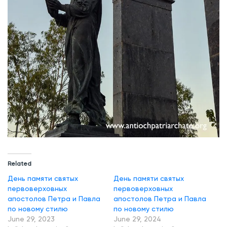
Related
День памяти святых
День памяти святых
первоверховных
первоверховных
апостолов Петра и Павла
апостолов Петра и Павла
по новому стилю
по новому стилю
June 29, 2023
June 29, 2024