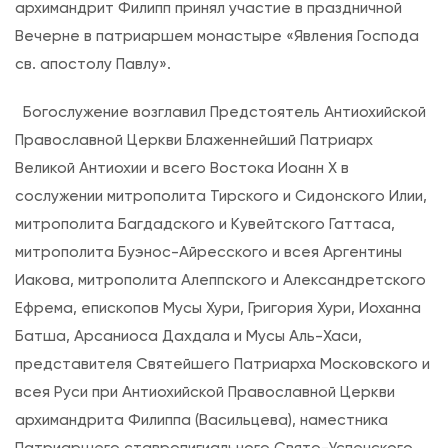
архимандрит Филипп принял участие в праздничной
я
Вечерне в патриаршем монастыре «Явления Господа
н
св. апостолу Павлу».
а
к
Богослужение возглавил Предстоятель Антиохийской
а
Православной Церкви Блаженнейший Патриарх
н
Великой Антиохии и всего Востока Иоанн Х в
у
сослужении митрополита Тирского и Сидонского Илии,
н
митрополита Багдадского и Кувейтского Гаттаса,
е
митрополита Буэнос-Айресского и всея Аргентины
д
Иакова, митрополита Алеппского и Александретского
н
Ефрема, епископов Мусы Хури, Григория Хури, Иоханна
я
Батша, Арсаниоса Дахдала и Мусы Аль-Хаси,
п
представителя Святейшего Патриарха Московского и
а
всея Руси при Антиохийской Православной Церкви
м
архимандрита Филиппа (Васильцева), наместника
я
Патриаршего ставропигиального Свято-Успенского