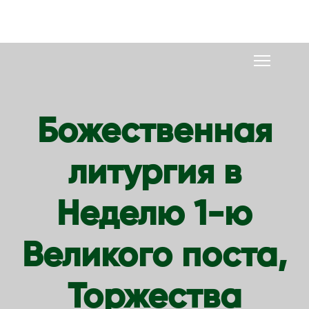
S
k
i
p
t
o
Божественная
c
o
литургия в
n
t
e
Неделю 1-ю
n
t
Великого поста,
Торжества