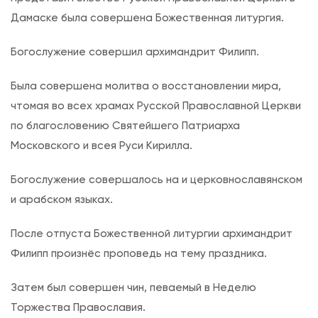
с
Дамаске была совершена Божественная литургия.
т
в
Богослужение совершил архимандрит Филипп.
е
н
Была совершена молитва о восстановлении мира,
н
чтомая во всех храмах Русской Православной Церкви
а
по благословению Святейшего Патриарха
я
Московского и всея Руси Кирилла.
л
Богослужение совершалось на и церковнославянском
и
и арабском языках.
т
у
После отпуста Божественной литургии архимандрит
р
Филипп произнёс проповедь на тему праздника.
г
и
Затем был совершен чин, певаемый в Неделю
я
Торжества Православия.