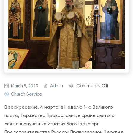
o
Admin
Comments Off
March 5, 2023
n
Church Service
Б
В воскресение, 4 марта, в Неделю 1-ю Великого
о
поста, Торжества Православия, в храме святого
ж
священномученика Игнатия Богоносца при
е
Представительстве Русской Православной Церкви в