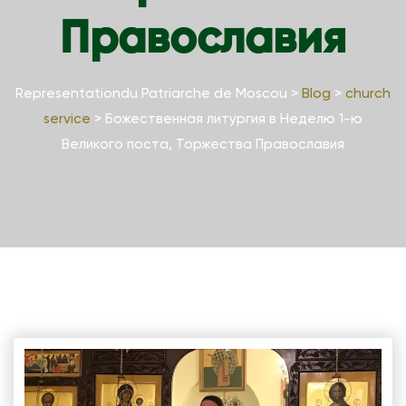
Православия
Representationdu Patriarche de Moscou
>
Blog
>
church
service
>
Божественная литургия в Неделю 1-ю
Великого поста, Торжества Православия