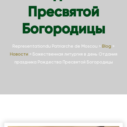
Пресвятой
Богородицы
Representationdu Patriarche de Moscou
>
Blog
>
Новости
>
Божественная литургия в день Отдания
праздника Рождества Пресвятой Богородицы