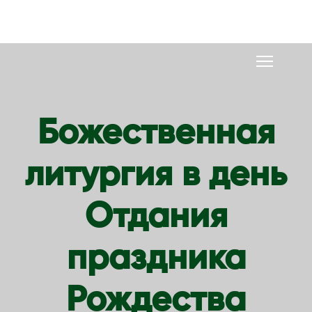
S
k
i
p
t
o
Божественная
c
o
литургия в день
n
t
e
Отдания
n
t
праздника
Рождества