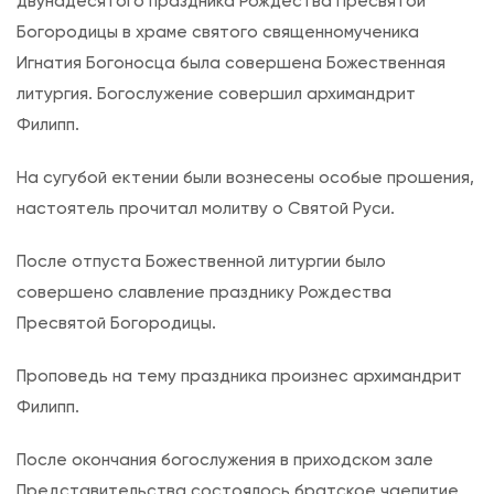
двунадесятого праздника Рождества Пресвятой
ж
Богородицы в храме святого священномученика
е
Игнатия Богоносца была совершена Божественная
с
литургия. Богослужение совершил архимандрит
т
Филипп.
в
е
На сугубой ектении были вознесены особые прошения,
н
настоятель прочитал молитву о Святой Руси.
н
а
После отпуста Божественной литургии было
я
совершено славление празднику Рождества
л
Пресвятой Богородицы.
и
Проповедь на тему праздника произнес архимандрит
т
Филипп.
у
р
После окончания богослужения в приходском зале
г
Представительства состоялось братское чаепитие.