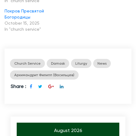
In "church service"
и
Покров Пресвятой
ц
Богородицы
ы
October 15, 2025
In "church service"
Church Service
Damask
Liturgy
News
Архимандрит Филипп (Васильцев)
Share :
August 2026