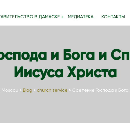
ТАВИТЕЛЬСТВО В ДАМАСКЕ
МЕДИАТЕКА
КОНТАКТЫ
оспода и Бога и С
Иисуса Христа
e Moscou
>
Blog
>
church service
>
Сретение Господа и Бога