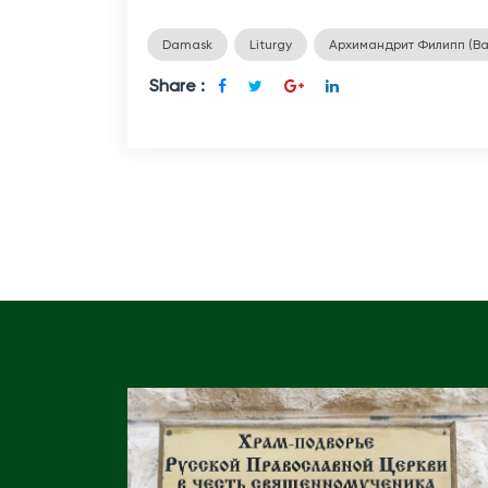
Damask
Liturgy
Архимандрит Филипп (Ва
Share :