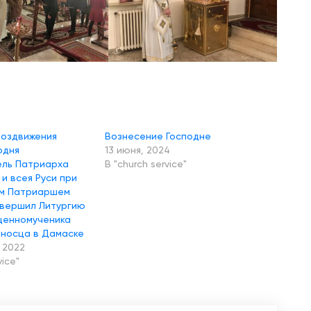
Воздвижения
Вознесение Господне
одня
13 июня, 2024
ель Патриарха
В "church service"
и всея Руси при
ом Патриаршем
овершил Литургию
щенномученика
оносца в Дамаске
 2022
vice"