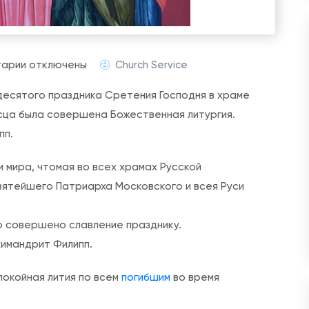
к
тарии
отключены
Church Service
з
адесятого праздника Сретения Господня в храме
а
сца была совершена Божественная литургия.
п
пп.
и
с
 мира, чтомая во всех храмах Русской
и
ятейшего Патриарха Московского и всея Руси
С
р
о совершено славление празднику.
е
химандрит Филипп.
т
е
покойная лития по всем
погибшим
во время
н