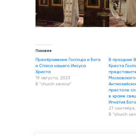
Похожее
Преображение Господа и Бога
В праздник 
и Спаса нашего Иисуса
Креста Госп
Христа
представит
19 августа, 2023
Московского 
В "church service"
Антиохийск
престоле с
в храме свя
Игнатия Бог
27 сентября,
В "church ser