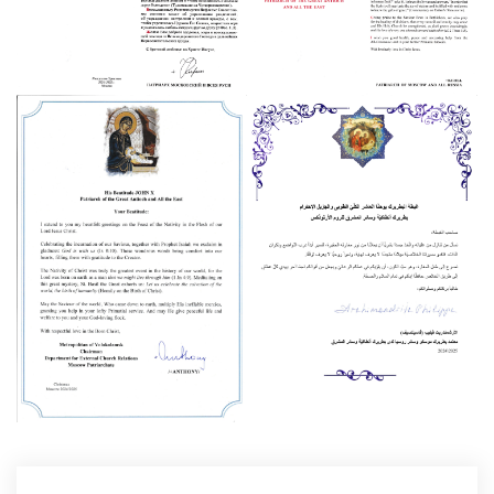
с
и
Р
О
Ж
Д
Е
С
Т
В
Е
Н
С
К
И
Е