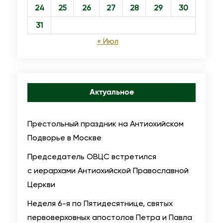
Е
24
25
26
27
28
29
30
А
31
Н
« Июл
Т
И
О
Х
Актуальное
И
Й
Престольный праздник на Антиохийском
С
Подворье в Москве
К
О
Председатель ОВЦС встретился
Й
с иерархами Антиохийской Православной
П
Церкви
Р
Неделя 6-я по Пятидесятнице, святых
А
первоверховных апостолов Петра и Павла