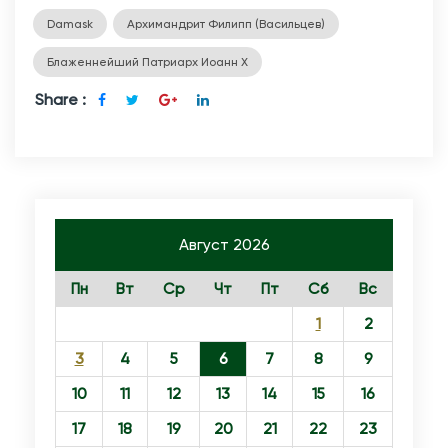
П
Damask
Архимандрит Филипп (Васильцев)
О
З
Блаженнейший Патриарх Иоанн Х
Д
Share :
Р
А
В
Л
Е
Август 2026
Н
И
Пн
Вт
Ср
Чт
Пт
Сб
Вс
Я
1
2
Г
3
4
5
6
7
8
9
Л
А
10
11
12
13
14
15
16
В
17
18
19
20
21
22
23