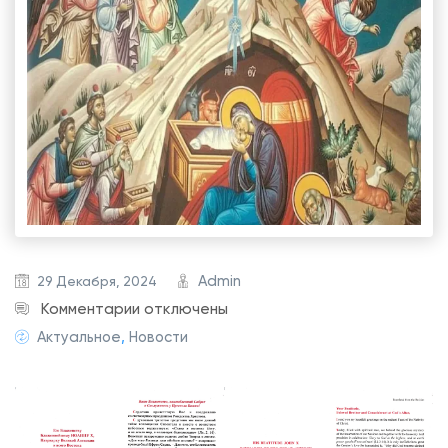
Admin
29 Декабря, 2024
к
Комментарии
отключены
з
Актуальное
,
Новости
а
п
и