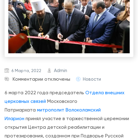
Admin
6 Марта, 2022
к
Комментарии
отключены
Новости
з
6 марта 2022 года председатель
Отдела внешних
а
церковных связей
Московского
п
Патриархата
митрополит Волоколамский
и
Иларион
принял участие в торжественной церемонии
с
открытия Центра детской реабилитации и
и
протезирования, созданном при Подворье Русской