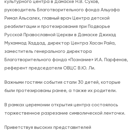
Ц
культурного центра в Дамаске Н.В. Сухов,
е
руководитель Благотворительного фонда Альуафа
н
Римал Альсалех, главный врач Центра детской
т
реабилитации и протезирования при Подворье
р
Русской Православной Церкви в Дамаске Джихад
д
Мухаммад Хаддад, директор Центра Хасан Райа,
е
заместитель генерального директора
т
Благотворительного фонда «Познание» И.А. Парфенов,
с
референт председателя ОВЦС В.Ю. Ли.
к
Важными гостями события стали 30 детей, которые
о
были протезированы ранее, а также их родители.
й
р
В рамках церемонии открытия центра состоялось
е
торжественное разрезание символической ленточки.
а
б
Приветствуя высоких представителей