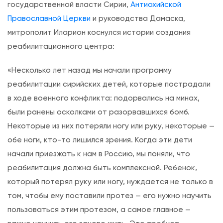
и
государственной власти Сирии,
Антиохийской
л
Православной Церкви
и руководства Дамаска,
и
митрополит Иларион коснулся истории создания
т
реабилитационного центра:
а
«Несколько лет назад мы начали программу
ц
реабилитации сирийских детей, которые пострадали
и
в ходе военного конфликта: подорвались на минах,
и
были ранены осколками от разорвавшихся бомб.
и
Некоторые из них потеряли ногу или руку, некоторые —
п
обе ноги, кто-то лишился зрения. Когда эти дети
р
начали приезжать к нам в Россию, мы поняли, что
о
реабилитация должна быть комплексной. Ребенок,
т
который потерял руку или ногу, нуждается не только в
е
том, чтобы ему поставили протез — его нужно научить
з
пользоваться этим протезом, а самое главное —
и