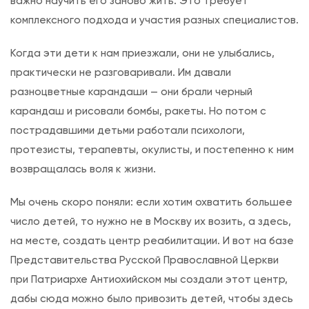
важно научить его заново жить. Это требует
р
комплексного подхода и участия разных специалистов.
о
в
Когда эти дети к нам приезжали, они не улыбались,
а
практически не разговаривали. Им давали
н
разноцветные карандаши — они брали черный
и
карандаш и рисовали бомбы, ракеты. Но потом с
я
пострадавшими детьми работали психологи,
протезисты, терапевты, окулисты, и постепенно к ним
возвращалась воля к жизни.
Мы очень скоро поняли: если хотим охватить большее
число детей, то нужно не в Москву их возить, а здесь,
на месте, создать центр реабилитации. И вот на базе
Представительства Русской Православной Церкви
при Патриархе Антиохийском мы создали этот центр,
дабы сюда можно было привозить детей, чтобы здесь