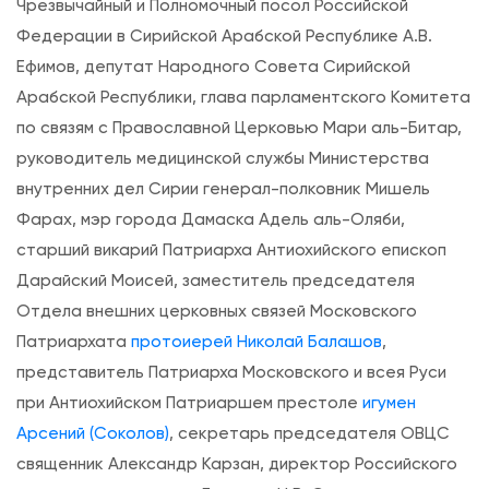
ь
Чрезвычайный и Полномочный посол Российской
е
Федерации в Сирийской Арабской Республике А.В.
в
Ефимов, депутат Народного Совета Сирийской
Д
Арабской Республики, глава парламентского Комитета
а
по связям с Православной Церковью Мари аль-Битар,
м
руководитель медицинской службы Министерства
а
внутренних дел Сирии генерал-полковник Мишель
с
Фарах, мэр города Дамаска Адель аль-Оляби,
к
старший викарий Патриарха Антиохийского епископ
е
Дарайский Моисей, заместитель председателя
о
Отдела внешних церковных связей Московского
т
Патриархата
протоиерей Николай Балашов
,
к
представитель Патриарха Московского и всея Руси
р
при Антиохийском Патриаршем престоле
игумен
ы
Арсений (Соколов)
, секретарь председателя ОВЦС
т
священник Александр Карзан, директор Российского