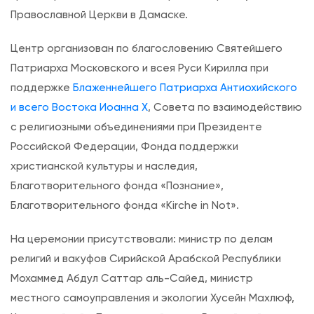
П
Православной Церкви в Дамаске.
р
и
Центр организован по благословению Святейшего
Р
Патриарха Московского и всея Руси Кирилла при
у
поддержке
Блаженнейшего Патриарха Антиохийского
с
и всего Востока Иоанна X
, Совета по взаимодействию
с
с религиозными объединениями при Президенте
к
Российской Федерации, Фонда поддержки
о
христианской культуры и наследия,
м
Благотворительного фонда «Познание»,
п
Благотворительного фонда «Kirche in Not».
о
д
На церемонии присутствовали: министр по делам
в
религий и вакуфов Сирийской Арабской Республики
о
Мохаммед Абдул Саттар аль-Сайед, министр
р
местного самоуправления и экологии Хусейн Махлюф,