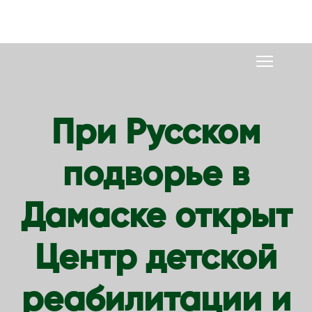
S
k
i
p
t
o
При Русском
c
o
подворье в
n
t
e
Дамаске открыт
n
t
Центр детской
реабилитации и