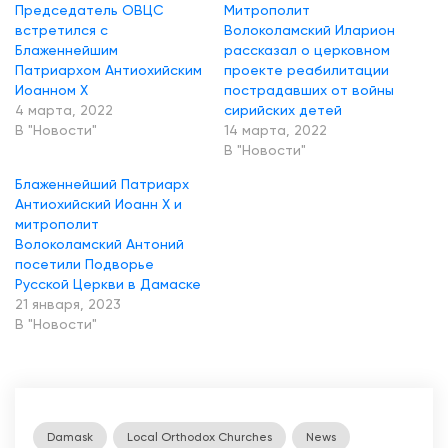
Председатель ОВЦС
Митрополит
встретился с
Волоколамский Иларион
Блаженнейшим
рассказал о церковном
Патриархом Антиохийским
проекте реабилитации
Иоанном Х
пострадавших от войны
4 марта, 2022
сирийских детей
В "Новости"
14 марта, 2022
В "Новости"
Блаженнейший Патриарх
Антиохийский Иоанн X и
митрополит
Волоколамский Антоний
посетили Подворье
Русской Церкви в Дамаске
21 января, 2023
В "Новости"
Damask
Local Orthodox Churches
News