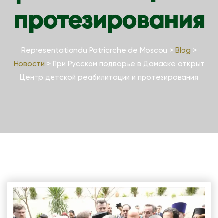
протезирования
Representationdu Patriarche de Moscou
>
Blog
>
Новости
>
При Русском подворье в Дамаске открыт
Центр детской реабилитации и протезирования