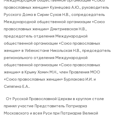
Международной общественной организации «Союз
в
православных женщин» Кузнецова А.Ю., руководитель
и
Русского Дома в Сирии Сухов Н.В., сопредседатель
т
Международной общественной организации «Союз
е
православных женщин» Дмитриевская Н.В.,
л
председатель отделения Международной
ь
общественной организации «Союз православных
Р
женщин» в Узбекистане Никольская Н.В., председатель
у
регионального отделения Международной
с
общественной организации «Союз православных
с
женщин» в Крыму Хомич М.Н., член Правления МОО
к
«Союз православных женщин» Бурлакова И.И. и
о
Сипягина Е.А..
й
П
От Русской Православной Церкви в круглом столе
р
принял участие Представитель Патриарха
а
Московского и всея Руси при Патриархе Великой