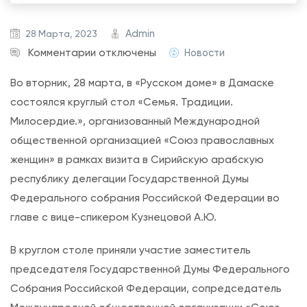
Admin
28 Марта, 2023
к
Комментарии
отключены
Новости
з
Во вторник, 28 марта, в «Русском доме» в Дамаске
а
состоялся круглый стол «Семья. Традиции.
п
Милосердие.», организованный Международной
и
общественной организацией «Союз православных
с
женщин» в рамках визита в Сирийскую арабскую
и
республику делегации Государственной Думы
П
Федерального собрания Российской Федерации во
р
главе с вице-спикером Кузнецовой А.Ю.
е
д
В круглом столе приняли участие заместитель
с
председателя Государственной Думы Федерального
т
Собрания Российской Федерации, сопредседатель
а