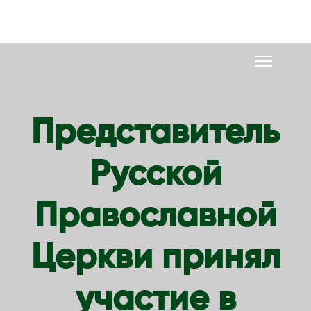
S
k
i
p
t
o
Представитель
c
o
Русской
n
t
e
Православной
n
t
Церкви принял
участие в