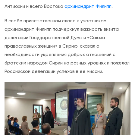
в
Антиохии и всего Востока
архимандрит Филипп
.
о
В своём приветственном слове к участникам
с
архимандрит Филипп подчеркнул важность визита
л
делегации Государственной Думы и «Союза
а
православных женщин» в Сирию, сказал о
в
необходимости укрепления добрых отношений с
н
братским народом Сирии на разных уровнях и пожелал
о
Российской делегации успехов в ее миссии.
й
Ц
е
р
к
в
и
п