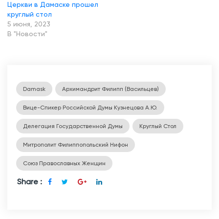
Церкви в Дамаске прошел
Т
круглый стол
р
5 июня, 2023
В "Новости"
а
д
и
ц
Damask
Архимандрит Филипп (Васильцев)
и
и
Вице-Спикер Российской Думы Кузнецова А.Ю.
.
Делегация Государственной Думы
Круглый Стол
М
Митрополит Филиппопольский Нифон
и
л
Союз Православных Женщин
о
Share :
с
е
р