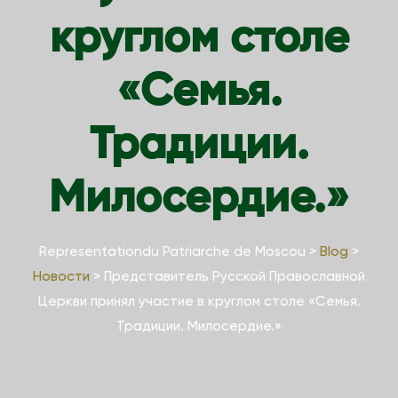
круглом столе
«Семья.
Традиции.
Милосердие.»
Representationdu Patriarche de Moscou
>
Blog
>
Новости
>
Представитель Русской Православной
Церкви принял участие в круглом столе «Семья.
Традиции. Милосердие.»