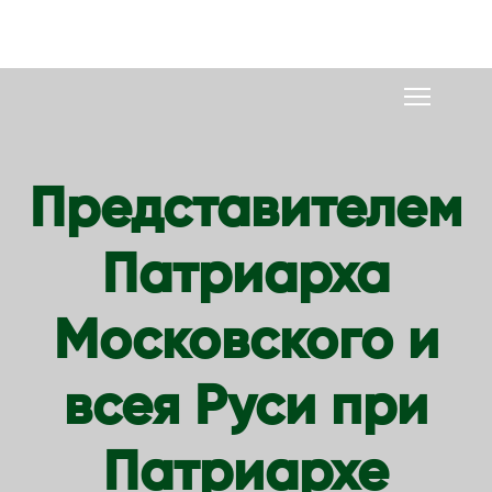
S
k
i
p
t
o
Представителем
c
o
Патриарха
n
t
e
Московского и
n
t
всея Руси при
Патриархе