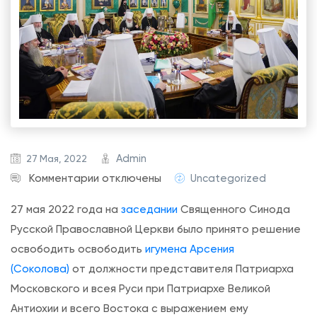
Admin
27 Мая, 2022
к
Комментарии
отключены
Uncategorized
з
27 мая 2022 года на
заседании
Священного Синода
а
Русской Православной Церкви было принято решение
п
освободить освободить
игумена Арсения
и
(Соколова)
от должности представителя Патриарха
с
Московского и всея Руси при Патриархе Великой
и
Антиохии и всего Востока с выражением ему
П