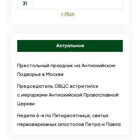
31
р
« Июл
и
а
р
х
Актуальное
е
В
Престольный праздник на Антиохийском
е
Подворье в Москве
л
Председатель ОВЦС встретился
и
с иерархами Антиохийской Православной
к
Церкви
о
й
Неделя 6-я по Пятидесятнице, святых
А
первоверховных апостолов Петра и Павла
н
т