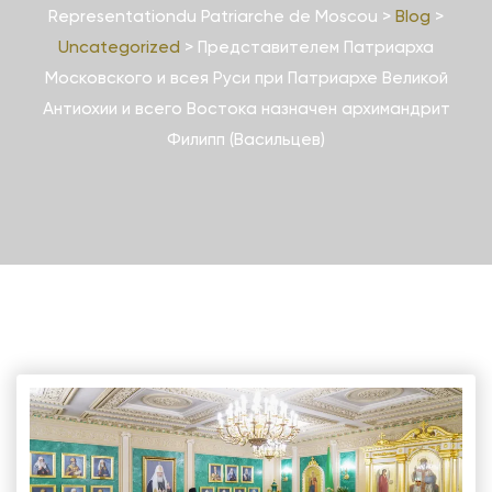
Representationdu Patriarche de Moscou
>
Blog
>
Uncategorized
>
Представителем Патриарха
Московского и всея Руси при Патриархе Великой
Антиохии и всего Востока назначен архимандрит
Филипп (Васильцев)