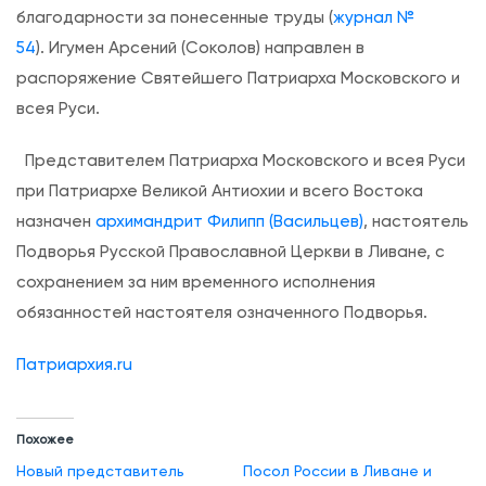
благодарности за понесенные труды (
журнал №
р
54
). Игумен Арсений (Соколов) направлен в
е
распоряжение Святейшего Патриарха Московского и
д
всея Руси.
с
т
Представителем Патриарха Московского и всея Руси
а
при Патриархе Великой Антиохии и всего Востока
в
назначен
архимандрит Филипп (Васильцев)
, настоятель
и
Подворья Русской Православной Церкви в Ливане, с
т
сохранением за ним временного исполнения
е
обязанностей настоятеля означенного Подворья.
л
е
Патриархия.ru
м
П
Похожее
а
Новый представитель
Посол России в Ливане и
т