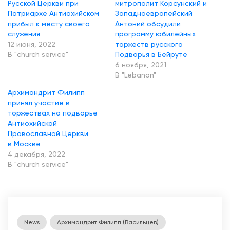
Русской Церкви при
митрополит Корсунский и
р
Патриархе Антиохийском
Западноевропейский
прибыл к месту своего
Антоний обсудили
и
служения
программу юбилейных
а
12 июня, 2022
торжеств русского
В "church service"
Подворья в Бейруте
р
6 ноября, 2021
х
В "Lebanon"
а
Архимандрит Филипп
М
принял участие в
торжествах на подворье
о
Антиохийской
с
Православной Церкви
к
в Москве
4 декабря, 2022
о
В "church service"
в
с
к
о
News
Архимандрит Филипп (Васильцев)
г