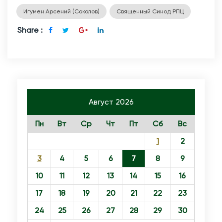
Игумен Арсений (Соколов)
Священный Синод РПЦ
о
и
Share :
в
с
е
я
Р
Август 2026
у
Пн
Вт
Ср
Чт
Пт
Сб
Вс
с
и
1
2
п
3
4
5
6
7
8
9
р
10
11
12
13
14
15
16
и
17
18
19
20
21
22
23
П
а
24
25
26
27
28
29
30
т