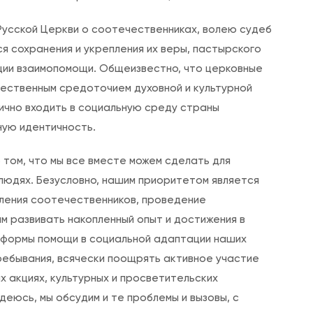
л
а
 Русской Церкви о соотечественниках, волею судеб
,
я сохранения и укрепления их веры, пастырского
п
ации взаимопомощи. Общеизвестно, что церковные
о
тественным средоточием духовной и культурной
с
ично входить в социальную среду страны
в
ную идентичность.
я
 том, что мы все вместе можем сделать для
щ
 людях. Безусловно, нашим приоритетом является
е
ления соотечественников, проведение
н
м развивать накопленный опыт и достижения в
н
 формы помощи в социальной адаптации наших
о
ребывания, всячески поощрять активное участие
г
 акциях, культурных и просветительских
о
деюсь, мы обсудим и те проблемы и вызовы, с
с