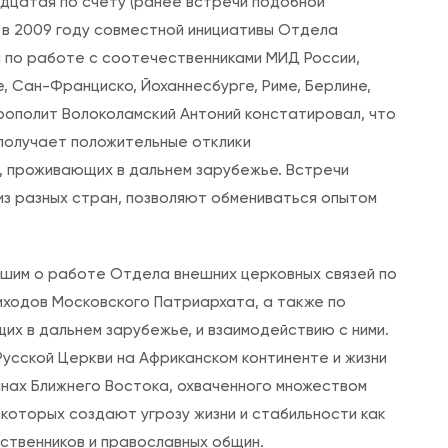
адцатая по счету (ранее встречи подобной
а
 в 2009 году совместной инициативы Отдела
б
 по работе с соотечественниками МИД России,
о
, Сан-Франциско, Йоханнесбурге, Риме, Берлине,
т
трополит Волоколамский Антоний констатировал, что
у
получает положительные отклики
к
, проживающих в дальнем зарубежье. Встречи
р
з разных стран, позволяют обмениваться опытом
у
г
л
шим о работе Отдела внешних церковных связей по
о
ходов Московского Патриархата, а также по
г
х в дальнем зарубежье, и взаимодействию с ними.
о
усской Церкви на Африканском континенте и жизни
с
нах Ближнего Востока, охваченного множеством
т
которых создают угрозу жизни и стабильности как
о
ественников и православных общин.