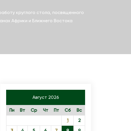
аботу круглого стола, посвященного
анах Африки и Ближнего Востока
Август 2026
Пн
Вт
Ср
Чт
Пт
Сб
Вс
1
2
3
4
5
6
7
8
9