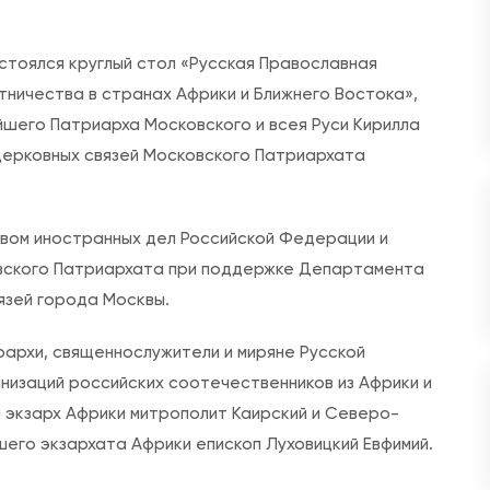
з
а
стоялся круглый стол «Русская Православная
п
тничества в странах Африки и Ближнего Востока»,
и
шего Патриарха Московского и всея Руси Кирилла
с
церковных связей Московского Патриархата
и
П
р
вом иностранных дел Российской Федерации и
е
вского Патриархата при поддержке Департамента
д
язей города Москвы.
с
е
рархи, священнослужители и миряне Русской
д
низаций российских соотечественников из Африки и
а
й экзарх Африки митрополит Каирский и Северо-
т
его экзархата Африки епископ Луховицкий Евфимий.
е