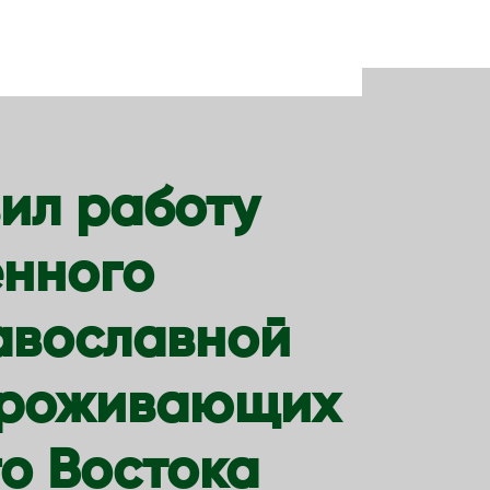
ил работу
енного
авославной
 проживающих
о Востока