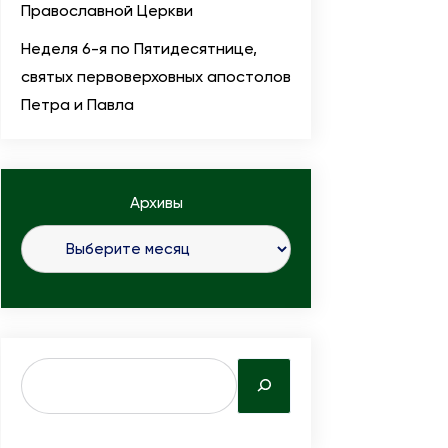
Православной Церкви
Неделя 6-я по Пятидесятнице,
святых первоверховных апостолов
Петра и Павла
Архивы
S
e
a