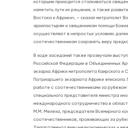
которыми приходится сталкиваться свяще
наметить пути их решения, а также разви
Востока и Африки», – сказал митрополит В
архипастырям и священникам помощи Божие
осуществляют в непростых условиях далек
соотечественникам сохранять веру предков
В ходе заседаний также прозвучали выступ
Российской Федерации в Объединенных Ар
экзарха Африки митрополита Каирского и 
Патриаршего экзархата Африки епископа 
работе с соотечественниками за рубежом 
специального представителя министра ин
международного сотрудничества в област
М.М. Мелеха, председателя Всемирного к
соотечественников, проживающих за рубеж
Департамента внешнеэкономических и межд