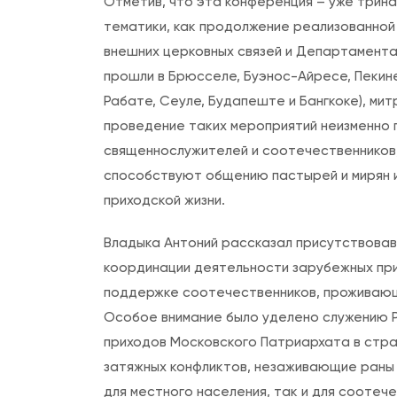
Отметив, что эта конференция – уже трин
тематики, как продолжение реализованной
внешних церковных связей и Департамента
прошли в Брюсселе, Буэнос-Айресе, Пекине
Рабате, Сеуле, Будапеште и Бангкоке), ми
проведение таких мероприятий неизменно 
священнослужителей и соотечественников
способствуют общению пастырей и мирян и
приходской жизни.
Владыка Антоний рассказал присутствовав
координации деятельности зарубежных при
поддержке соотечественников, проживающи
Особое внимание было уделено служению Р
приходов Московского Патриархата в стра
затяжных конфликтов, незаживающие раны 
для местного населения, так и для соотеч