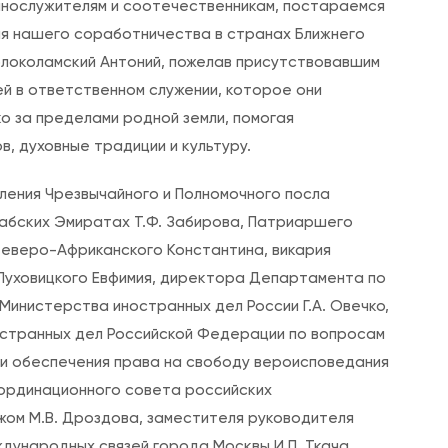
ннослужителям и соотечественникам, постараемся
о
тия нашего соработничества в странах Ближнего
р
олоколамский Антоний, пожелав присутствовавшим
а
й в ответственном служении, которое они
б
о за пределами родной земли, помогая
о
, духовные традиции и культуру.
т
н
ления Чрезвычайного и Полномочного посла
и
абских Эмиратах Т.Ф. Забирова, Патриаршего
ч
Северо-Африканского Константина, викария
е
Луховицкого Евфимия, директора Департамента по
с
Министерства иностранных дел России Г.А. Овечко,
т
остранных дел Российской Федерации по вопросам
в
и обеспечения права на свободу вероисповедания
у
оординационного совета российских
Р
ом М.В. Дроздова, заместителя руководителя
у
ународных связей города Москвы И.П. Ткача,