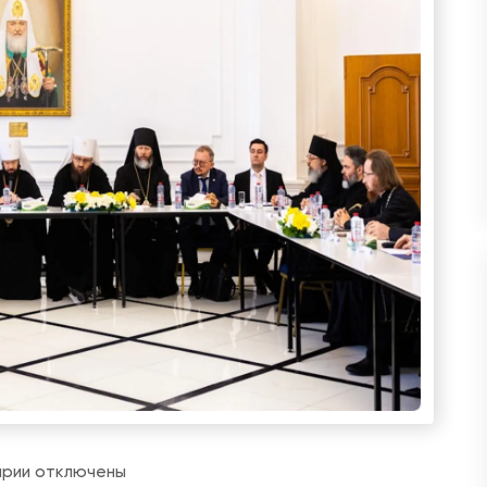
к
арии
отключены