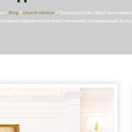
ou
>
Blog
>
church service
>
Председатель ОВЦС возглавил р
славной Церкви и соотечественников, проживающих в стр