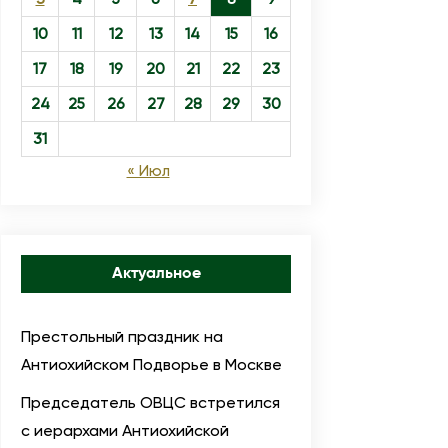
10
11
12
13
14
15
16
17
18
19
20
21
22
23
24
25
26
27
28
29
30
31
« Июл
Актуальное
Престольный праздник на
Антиохийском Подворье в Москве
Председатель ОВЦС встретился
с иерархами Антиохийской