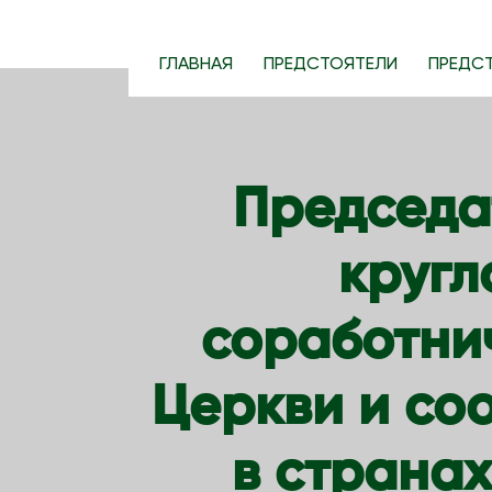
S
k
ГЛАВНАЯ
ПРЕДСТОЯТЕЛИ
ПРЕДС
i
p
t
o
Председа
c
o
кругл
n
t
e
соработни
n
t
Церкви и со
в страна