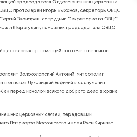
дающей председателя Отдела внешних церковных
л
 ОВЦС протоиерей Игорь Выжанов, секретарь ОВЦС
ь
 Сергий Звонарев, сотрудник Секретариата ОВЦС
О
ирилл (Перегудин), помощник председателя ОВЦС
В
Ц
С
общественных организаций соотечественников,
в
о
з
рополит Волоколамский Антоний, митрополит
г
 и епископ Луховицкий Евфимий в сослужении
л
ебен перед началом всякого доброго дела в храме
а
в
нешних церковных связей, передавший
и
го Патриарха Московского и всея Руси Кирилла.
л
р