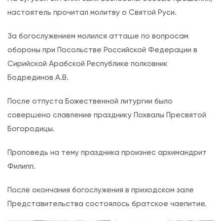
а
настоятель прочитал молитву о Святой Руси.
П
За богослужением молился атташе по вопросам
р
обороны при Посольстве Российской Федерации в
е
Сирийской Арабской Республике полковник
с
Бодрединов А.В.
в
я
После отпуста Божественной литургии было
т
совершено славление празднику Похвалы Пресвятой
о
Богородицы.
й
Б
Проповедь на тему праздника произнес архимандрит
о
Филипп.
г
После окончания богослужения в приходском зале
о
Представительства состоялось братское чаепитие.
р
о