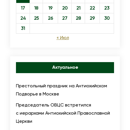
17
18
19
20
21
22
23
24
25
26
27
28
29
30
31
« Июл
Актуальное
Престольный праздник на Антиохийском
Подворье в Москве
Председатель ОВЦС встретился
с иерархами Антиохийской Православной
Церкви