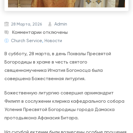
Admin
28 Марта, 2026
к
Комментарии
отключены
з
Church Service
,
Новости
а
В субботу, 28 марта, в день Похвалы Пресвятой
п
Богородицы в храме в честь святого
и
священномученика Игнатия Богоносца была
с
совершена Божественная литургия.
и
П
Божественную литургию совершил архимандрит
о
Филипп в сослужении клирика кафедрального собора
х
Успения Пресвятой Богородицы города Дамаска
в
протодьякона Афанасия Битара.
а
л
На сугубой ектении были вознесены особые прошения,