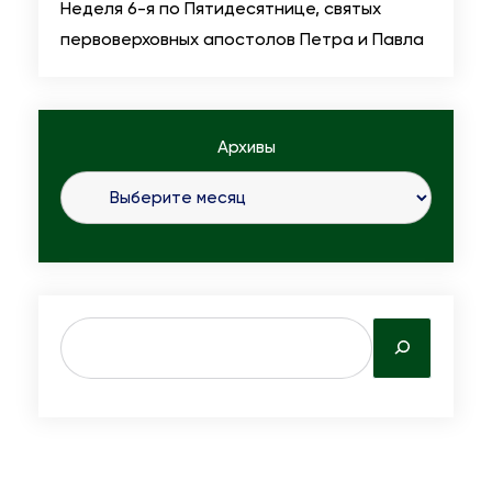
Неделя 6-я по Пятидесятнице, святых
первоверховных апостолов Петра и Павла
Архивы
S
e
a
r
c
h