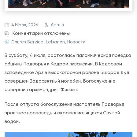
Admin
4 Июля, 2026
к
Комментарии
отключены
з
Church Service
,
Lebanon
,
Новости
а
В субботу, 4 июля, состоялась паломническая поездка
п
общины Подворья к Кедрам ливанским. В Кедровом
и
заповеднике Арз в высокогорном районе Бшарре был
с
совершен Водосвятный молебен. Богослужение
и
совершил архимандрит Филипп.
П
а
После отпуста богослужения настоятель Подворья
л
произнес проповедь и окропил молящихся Святой
о
водой.
м
н