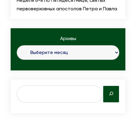
Неделя 6-я по Пятидесятнице, святых
первоверховных апостолов Петра и Павла
Архивы
S
e
a
r
c
h