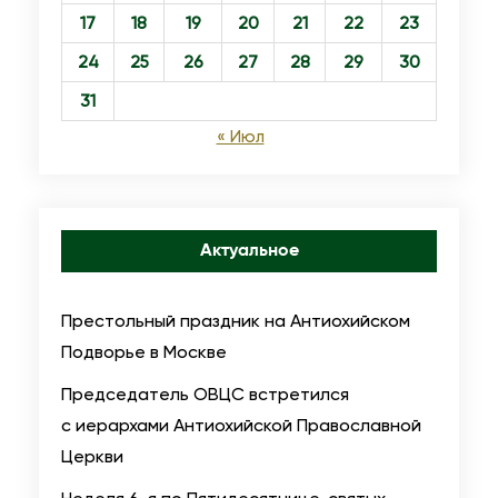
17
18
19
20
21
22
23
24
25
26
27
28
29
30
31
« Июл
Актуальное
Престольный праздник на Антиохийском
Подворье в Москве
Председатель ОВЦС встретился
с иерархами Антиохийской Православной
Церкви