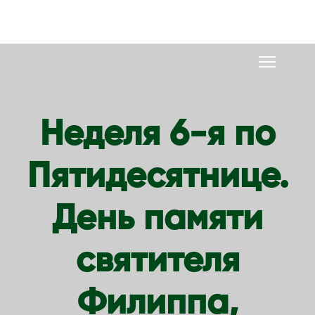
S
k
i
p
t
o
Неделя 6-я по
c
o
Пятидесятнице.
n
t
e
День памяти
n
t
святителя
Филиппа,