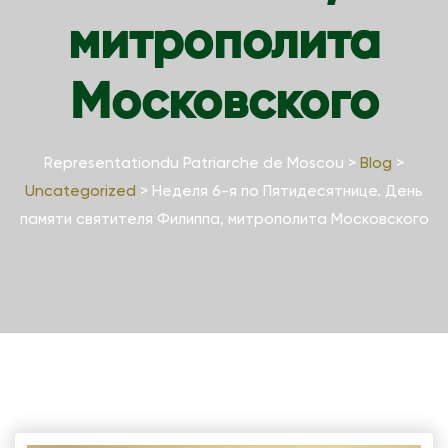
митрополита
Московского
Representationdu Patriarche de Moscou
>
Blog
>
Uncategorized
>
Неделя 6-я по Пятидесятнице. День
памяти святителя Филиппа, митрополита Московского