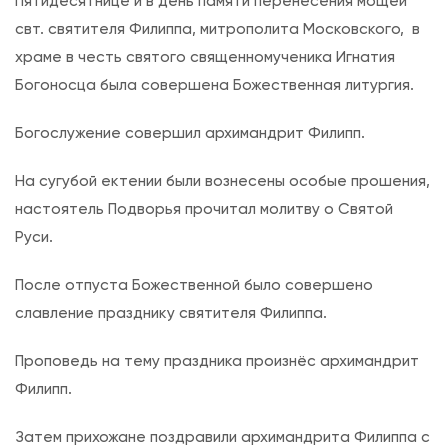
Пятидесятнице и в день памяти перенесения мощей
п
свт. святителя Филиппа, митрополита Московского, в
и
храме в честь святого священномученика Игнатия
с
Богоносца была совершена Божественная литургия.
и
Н
Богослужение совершил архимандрит Филипп.
е
д
На сугубой ектении были вознесены особые прошения,
е
настоятель Подворья прочитал молитву о Святой
л
Руси.
я
После отпуста Божественной было совершено
6
славление празднику святителя Филиппа.
-
я
Проповедь на тему праздника произнёс архимандрит
п
Филипп.
о
П
Затем прихожане поздравили архимандрита Филиппа с