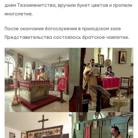
я
днём Тезоименитства, вручили букет цветов и пропели
т
многолетие.
и
После окончания богослужения в приходском зале
д
Представительства состоялось братское чаепитие.
е
с
я
т
н
и
ц
е
.
Д
е
н