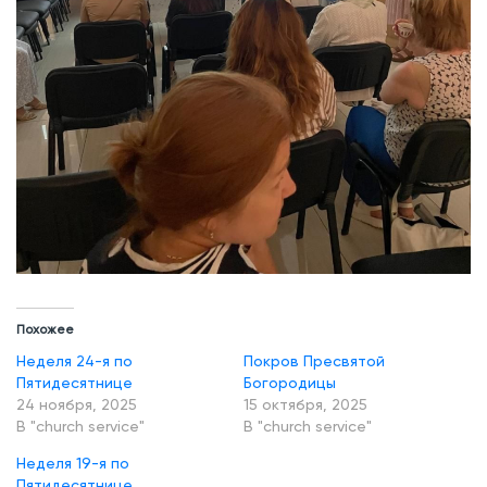
Похожее
Неделя 24-я по
Покров Пресвятой
Пятидесятнице
Богородицы
24 ноября, 2025
15 октября, 2025
В "church service"
В "church service"
Неделя 19-я по
Пятидесятнице