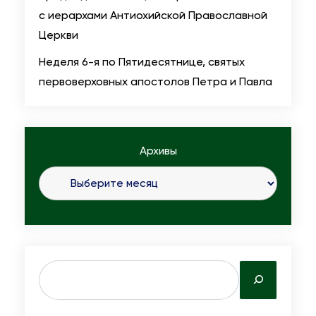
с иерархами Антиохийской Православной
Церкви
Неделя 6-я по Пятидесятнице, святых
первоверховных апостолов Петра и Павла
Архивы
S
e
a