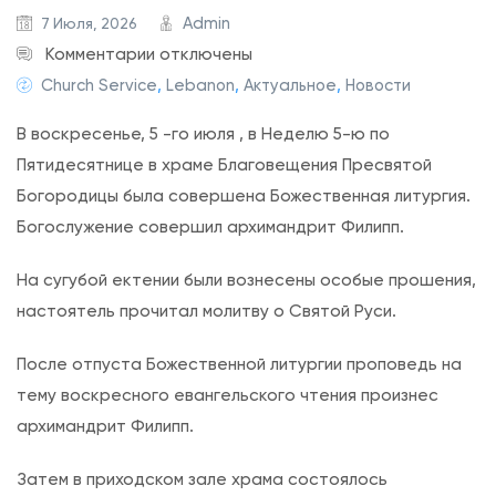
Admin
7 Июля, 2026
к
Комментарии
отключены
з
Church Service
,
Lebanon
,
Актуальное
,
Новости
а
В воскресенье, 5 -го июля , в Неделю 5-ю по
п
Пятидесятнице в храме Благовещения Пресвятой
и
Богородицы была совершена Божественная литургия.
с
Богослужение совершил архимандрит Филипп.
и
Н
На сугубой ектении были вознесены особые прошения,
е
настоятель прочитал молитву о Святой Руси.
д
е
После отпуста Божественной литургии проповедь на
л
тему воскресного евангельского чтения произнес
я
архимандрит Филипп.
5
Затем в приходском зале храма состоялось
-