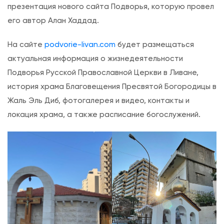
презентация нового сайта Подворья, которую провел
я
его автор Алан Хаддад.
п
о
На сайте
podvorie-livan.com
будет размещаться
П
актуальная информация о жизнедеятельности
я
Подворья Русской Православной Церкви в Ливане,
т
история храма Благовещения Пресвятой Богородицы в
и
Жаль Эль Диб, фотогалерея и видео, контакты и
д
локация храма, а также расписание богослужений.
е
с
я
т
н
и
ц
е