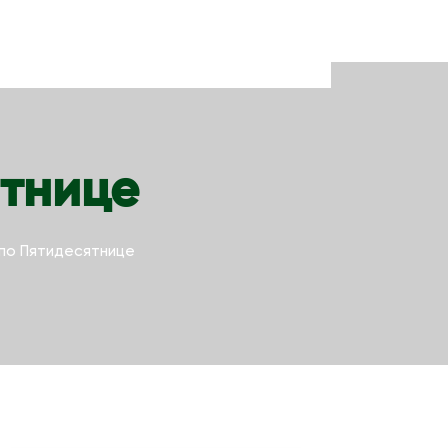
ятнице
 по Пятидесятнице