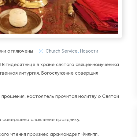
к
рии
отключены
Church Service
,
Новости
з
о Пятидесятнице в храме святого священномученика
а
венная литургия. Богослужение совершил
п
и
с
е прошения, настоятель прочитал молитву о Святой
и
Н
е
о совершено славление празднику.
д
кого чтения произнес архимандрит Филипп.
е