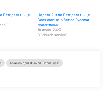
по Пятидесятнице
Неделя 2-я по Пятидесятнице.
Всех святых, в Земле Русской
vice"
просиявших
18 июня, 2023
В "church service"
s
Архимандрит Филипп (Васильцев)