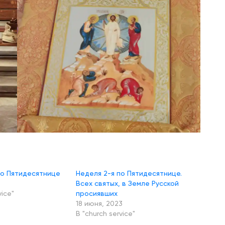
по Пятидесятнице
Неделя 2-я по Пятидесятнице.
Всех святых, в Земле Русской
vice"
просиявших
18 июня, 2023
В "church service"