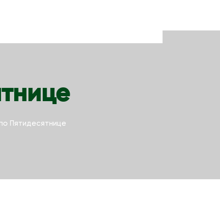
ятнице
 по Пятидесятнице