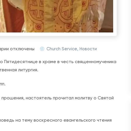
к
арии
отключены
Church Service
,
Новости
з
 по Пятидесятнице в храме в честь священномученика
а
венная литургия.
п
и
пп.
с
и
е прошения, настоятель прочитал молитву о Святой
Н
е
поведь на тему воскресного евангельского чтения
д
е