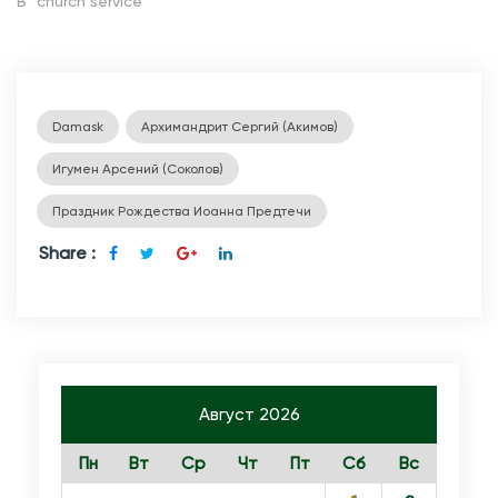
В "church service"
з
д
н
и
Damask
Архимандрит Сергий (Акимов)
к
Игумен Арсений (Соколов)
Р
о
Праздник Рождества Иоанна Предтечи
ж
Share :
д
е
с
т
в
Август 2026
а
И
Пн
Вт
Ср
Чт
Пт
Сб
Вс
о