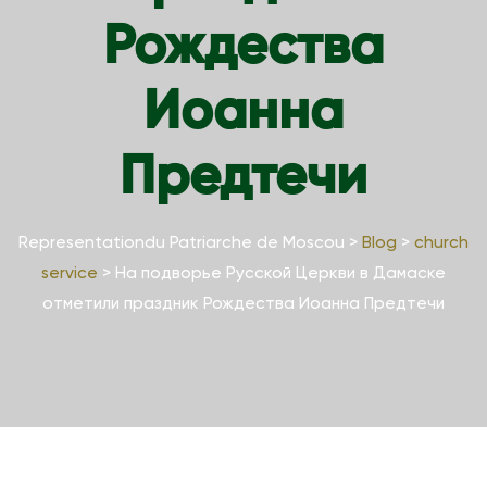
Рождества
Иоанна
Предтечи
Representationdu Patriarche de Moscou
>
Blog
>
church
service
>
На подворье Русской Церкви в Дамаске
отметили праздник Рождества Иоанна Предтечи