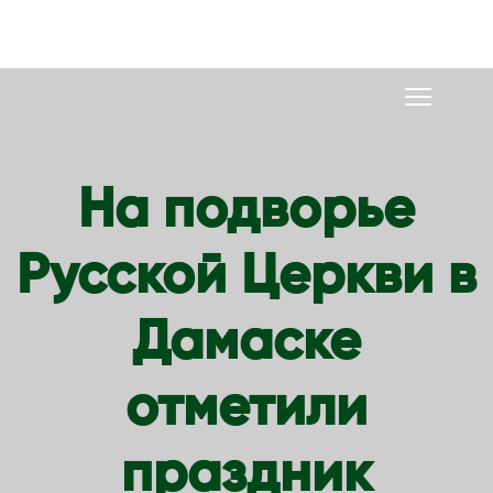
S
k
i
p
t
o
На подворье
c
o
Русской Церкви в
n
t
e
Дамаске
n
t
отметили
праздник