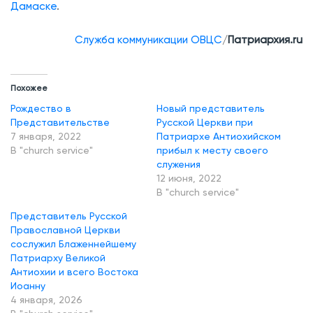
Дамаске
.
м
а
Служба коммуникации ОВЦС
/
Патриархия.ru
с
к
е
Похожее
о
Рождество в
Новый представитель
Представительстве
Русской Церкви при
т
7 января, 2022
Патриархе Антиохийском
м
В "church service"
прибыл к месту своего
служения
е
12 июня, 2022
т
В "church service"
и
Представитель Русской
л
Православной Церкви
сослужил Блаженнейшему
и
Патриарху Великой
п
Антиохии и всего Востока
р
Иоанну
4 января, 2026
а