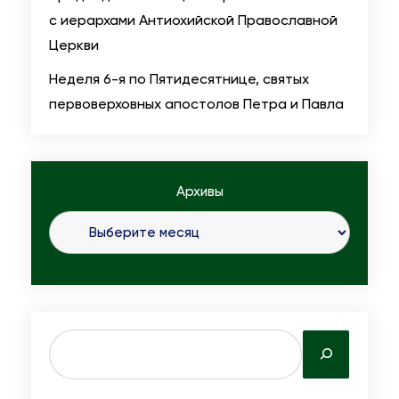
с иерархами Антиохийской Православной
Церкви
Неделя 6-я по Пятидесятнице, святых
первоверховных апостолов Петра и Павла
Архивы
S
e
a