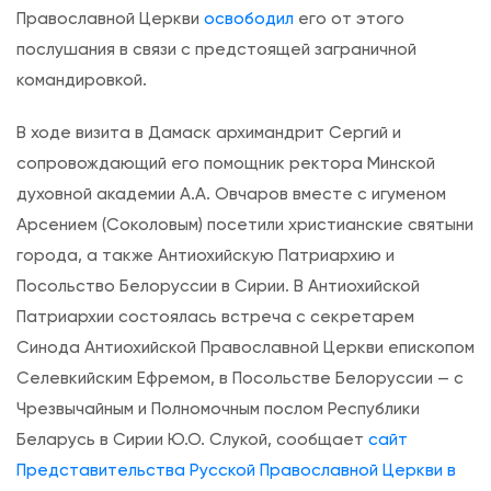
Р
Православной Церкви
освободил
его от этого
у
послушания в связи с предстоящей заграничной
с
командировкой.
с
В ходе визита в Дамаск архимандрит Сергий и
к
сопровождающий его помощник ректора Минской
о
духовной академии А.А. Овчаров вместе с игуменом
й
Арсением (Соколовым) посетили христианские святыни
Ц
города, а также Антиохийскую Патриархию и
е
Посольство Белоруссии в Сирии. В Антиохийской
р
Патриархии состоялась встреча с секретарем
к
Синода Антиохийской Православной Церкви епископом
в
Селевкийским Ефремом, в Посольстве Белоруссии — с
и
Чрезвычайным и Полномочным послом Республики
в
Беларусь в Сирии Ю.О. Слукой, сообщает
сайт
Д
Представительства Русской Православной Церкви в
а