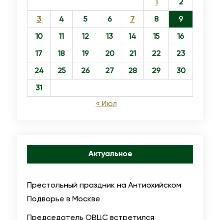
1
2
а
3
4
5
6
7
8
9
н
н
10
11
12
13
14
15
16
а
17
18
19
20
21
22
23
П
24
25
26
27
28
29
30
р
31
е
« Июл
д
т
е
ч
Актуальное
и
Престольный праздник на Антиохийском
Подворье в Москве
Председатель ОВЦС встретился