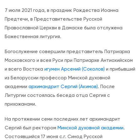
з
7 июля 2021 года, в праздник Рождества Иоанна
а
Предтечи, в Представительстве Русской
п
Православной Церкви в Дамаске была отслужена
и
Божественная литургия.
с
и
Богослужение совершили представитель Патриарха
Н
Московского и всея Руси при Патриархе Антиохийском
а
и всего Востока
игумен Арсений (Соколов)
и прибывший
п
из Белоруссии профессор Минской духовной
о
академии
архимандрит Сергий (Акимов)
. После
д
Литургии состоялась беседа отца Сергия с
в
прихожанами.
о
р
На протяжении семи последних лет архимандрит
ь
Сергий был ректором
Минской духовной академии
.
е
Состоявшийся 17 июня с.г. Синод Русской