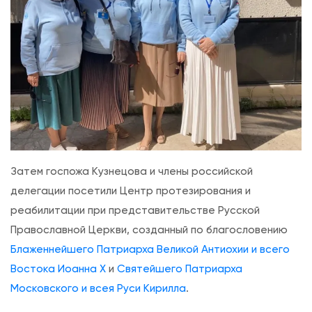
Затем госпожа Кузнецова и члены российской
делегации посетили Центр протезирования и
реабилитации при представительстве Русской
Православной Церкви, созданный по благословению
Блаженнейшего Патриарха Великой Антиохии и всего
Востока Иоанна X
и
Святейшего Патриарха
Московского и всея Руси Кирилла
.