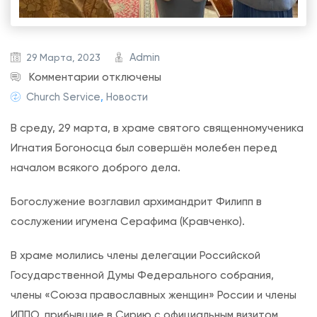
Admin
29 Марта, 2023
к
Комментарии
отключены
з
Church Service
,
Новости
а
В среду, 29 марта, в храме святого священномученика
п
Игнатия Богоносца был совершён молебен перед
и
началом всякого доброго дела.
с
и
Богослужение возглавил архимандрит Филипп в
М
сослужении игумена Серафима (Кравченко).
о
л
В храме молились члены делегации Российской
е
Государственной Думы Федерального собрания,
б
члены «Союза православных женщин» России и члены
е
ИППО, прибывшие в Сирию с официальным визитом.