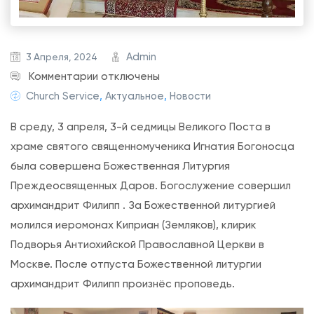
Admin
3 Апреля, 2024
к
Комментарии
отключены
з
Church Service
,
Актуальное
,
Новости
а
В среду, 3 апреля, 3-й седмицы Великого Поста в
п
храме святого священномученика Игнатия Богоносца
и
была совершена Божественная Литургия
с
Преждеосвященных Даров. Богослужение совершил
и
архимандрит Филипп . За Божественной литургией
Л
молился иеромонах Киприан (Земляков), клирик
и
Подворья Антиохийской Православной Церкви в
т
Москве. После отпуста Божественной литургии
у
архимандрит Филипп произнёс проповедь.
р
г