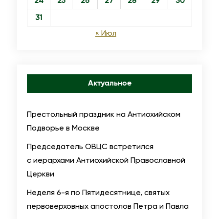
24
25
26
27
28
29
30
31
« Июл
Актуальное
Престольный праздник на Антиохийском
Подворье в Москве
Председатель ОВЦС встретился
с иерархами Антиохийской Православной
Церкви
Неделя 6-я по Пятидесятнице, святых
первоверховных апостолов Петра и Павла